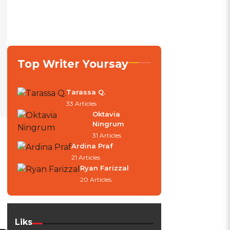
Top Writer Yoursay
Tarassa Q.
33 Articles
Oktavia
Ningrum
31 Articles
Ardina Praf
21 Articles
Ryan Farizzal
20 Articles
Liks