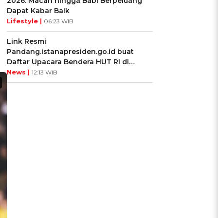
2026: Macan hingga Babi Berpeluang
Dapat Kabar Baik
Lifestyle |
06:23 WIB
Link Resmi
Pandang.istanapresiden.go.id buat
Daftar Upacara Bendera HUT RI di
Istana Negara
News |
12:13 WIB