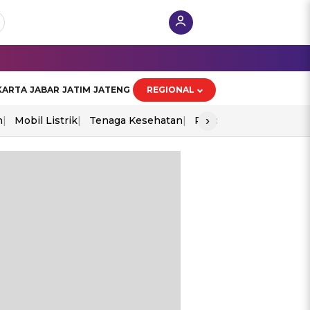
KARTA
JABAR
JATIM
JATENG
REGIONAL
›
n
Mobil Listrik
Tenaga Kesehatan
Piala Aff 2026
Ekono