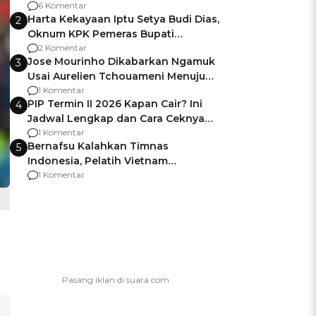
Gagalnya Negara Jamin Keamanan
6 Komentar
Harta Kekayaan Iptu Setya Budi Dias,
2
Oknum KPK Pemeras Bupati
Pemalang
2 Komentar
Jose Mourinho Dikabarkan Ngamuk
3
Usai Aurelien Tchouameni Menuju
Manchester United
1 Komentar
PIP Termin II 2026 Kapan Cair? Ini
4
Jadwal Lengkap dan Cara Ceknya
agar Dana Tidak Hangus!
1 Komentar
Bernafsu Kalahkan Timnas
5
Indonesia, Pelatih Vietnam
Berencana Pakai Jimat di Pakansari
1 Komentar