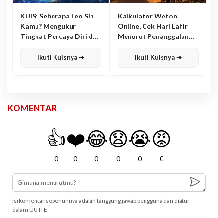
KUIS: Seberapa Leo Sih
Kalkulator Weton
Kamu? Mengukur
Online, Cek Hari Lahir
Tingkat Percaya Diri dan
Menurut Penanggalan
Karisma
Jawa
Ikuti Kuisnya ➔
Ikuti Kuisnya ➔
KOMENTAR
👍
❤️
😂
😧
😭
😡
0
0
0
0
0
0
Isi komentar sepenuhnya adalah tanggung jawab pengguna dan diatur
dalam UU ITE