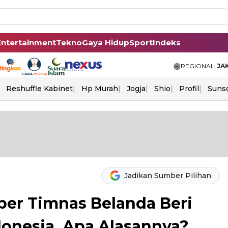
Entertainment
Tekno
Gaya Hidup
Sport
Indeks
REGIONAL:
JA
Reshuffle Kabinet
Hp Murah
Jogja
Shio
Profil
Suns
Jadikan Sumber Pilihan
per Timnas Belanda Beri
donesia, Apa Alasannya?