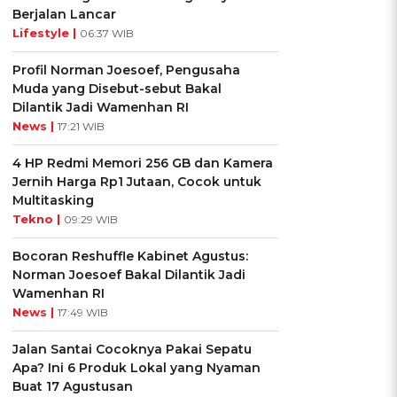
Berjalan Lancar
Lifestyle |
06:37 WIB
Profil Norman Joesoef, Pengusaha
Muda yang Disebut-sebut Bakal
Dilantik Jadi Wamenhan RI
News |
17:21 WIB
4 HP Redmi Memori 256 GB dan Kamera
Jernih Harga Rp1 Jutaan, Cocok untuk
Multitasking
Tekno |
09:29 WIB
Bocoran Reshuffle Kabinet Agustus:
Norman Joesoef Bakal Dilantik Jadi
Wamenhan RI
News |
17:49 WIB
Jalan Santai Cocoknya Pakai Sepatu
Apa? Ini 6 Produk Lokal yang Nyaman
Buat 17 Agustusan