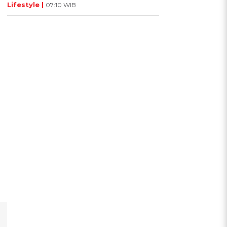
Lifestyle |
07:10 WIB