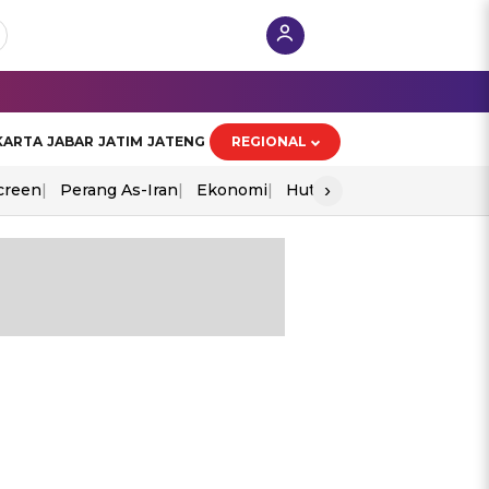
KARTA
JABAR
JATIM
JATENG
REGIONAL
›
creen
Perang As-Iran
Ekonomi
Hut Ri