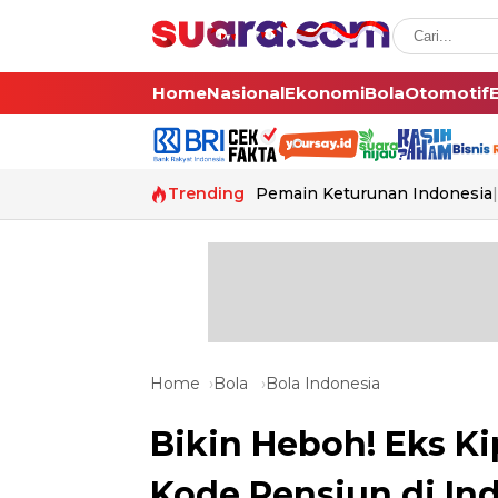
Home
Nasional
Ekonomi
Bola
Otomotif
Trending
Pemain Keturunan Indonesia
Home
Bola
Bola Indonesia
Bikin Heboh! Eks Ki
Kode Pensiun di In