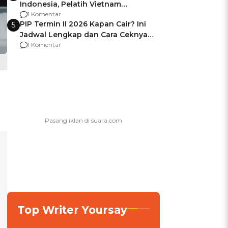
Indonesia, Pelatih Vietnam
Berencana Pakai Jimat di Pakansari
1 Komentar
PIP Termin II 2026 Kapan Cair? Ini
5
Jadwal Lengkap dan Cara Ceknya
agar Dana Tidak Hangus!
1 Komentar
Top Writer Yoursay