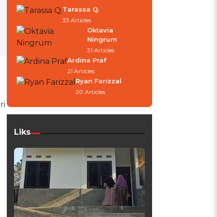
Tarassa Q.
33 Articles
Oktavia
Ningrum
31 Articles
Ardina Praf
21 Articles
Ryan Farizzal
20 Articles
ri
Liks