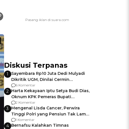
Diskusi Terpanas
Sayembara Rp10 Juta Dedi Mulyadi
1
Dikritik UGM, Dinilai Cermin
Gagalnya Negara Jamin Keamanan
6 Komentar
Harta Kekayaan Iptu Setya Budi Dias,
2
Oknum KPK Pemeras Bupati
Pemalang
2 Komentar
Mengenal Lisda Cancer, Perwira
3
Tinggi Polri yang Pensiun Tak Lama
Usai Jadi Brigjen
1 Komentar
Bernafsu Kalahkan Timnas
4