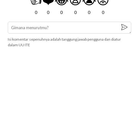
0
0
0
0
0
0
Isi komentar sepenuhnya adalah tanggung jawab pengguna dan diatur
dalam UU ITE