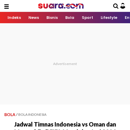
Indeks
News
Bisnis
Bola
Sport
Lifestyle
En
BOLA
/
BOLA INDONESIA
Jadwal Timnas Indonesia vs Oman dan