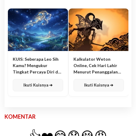
KUIS: Seberapa Leo Sih
Kalkulator Weton
Kamu? Mengukur
Online, Cek Hari Lahir
Tingkat Percaya Diri dan
Menurut Penanggalan
Karisma
Jawa
Ikuti Kuisnya ➔
Ikuti Kuisnya ➔
KOMENTAR
👍
❤️
😂
😧
😭
😡