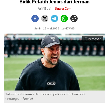
Bidik Pelatih Jenius dari Jerman
Arif Budi
Suara.Com
Senin, 18 Mei 2026 | 16:47 WIB
Perbesar
Sebastian Hoeness dirumorkan jadi incaran Liverpool.
(Instagram/@vfb)