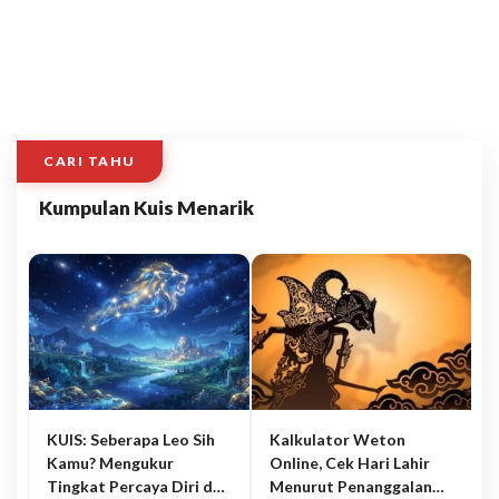
CARI TAHU
Kumpulan Kuis Menarik
KUIS: Seberapa Leo Sih
Kalkulator Weton
Kamu? Mengukur
Online, Cek Hari Lahir
Tingkat Percaya Diri dan
Menurut Penanggalan