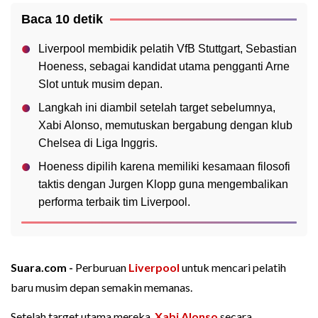
Baca 10 detik
Liverpool membidik pelatih VfB Stuttgart, Sebastian
Hoeness, sebagai kandidat utama pengganti Arne
Slot untuk musim depan.
Langkah ini diambil setelah target sebelumnya,
Xabi Alonso, memutuskan bergabung dengan klub
Chelsea di Liga Inggris.
Hoeness dipilih karena memiliki kesamaan filosofi
taktis dengan Jurgen Klopp guna mengembalikan
performa terbaik tim Liverpool.
Suara.com -
Perburuan
Liverpool
untuk mencari pelatih
baru musim depan semakin memanas.
Setelah target utama mereka,
Xabi Alonso
secara