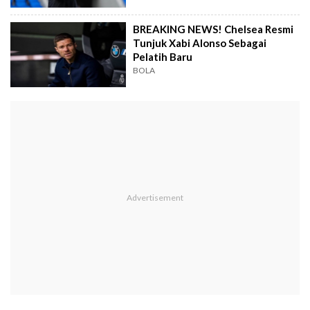
BREAKING NEWS! Chelsea Resmi
Tunjuk Xabi Alonso Sebagai
Pelatih Baru
BOLA