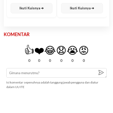
Karisma
Jawa
Ikuti Kuisnya ➔
Ikuti Kuisnya ➔
KOMENTAR
👍
❤️
😂
😧
😭
😡
0
0
0
0
0
0
Isi komentar sepenuhnya adalah tanggung jawab pengguna dan diatur
dalam UU ITE