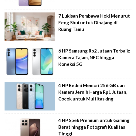
7 Lukisan Pembawa Hoki Menurut
Feng Shui untuk Dipajang di
Ruang Tamu
6 HP Samsung Rp2 Jutaan Terbaik:
Kamera Tajam, NFC hingga
Koneksi 5G
4 HP Redmi Memori 256 GB dan
Kamera Jernih Harga Rp1 Jutaan,
Cocok untuk Multitasking
4 HP Spek Premium untuk Gaming
Berat hingga Fotografi Kualitas
Tinggi