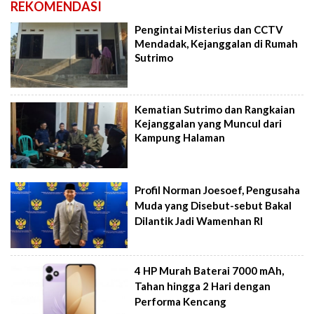
REKOMENDASI
Pengintai Misterius dan CCTV
Mendadak, Kejanggalan di Rumah
Sutrimo
Kematian Sutrimo dan Rangkaian
Kejanggalan yang Muncul dari
Kampung Halaman
Profil Norman Joesoef, Pengusaha
Muda yang Disebut-sebut Bakal
Dilantik Jadi Wamenhan RI
4 HP Murah Baterai 7000 mAh,
Tahan hingga 2 Hari dengan
Performa Kencang