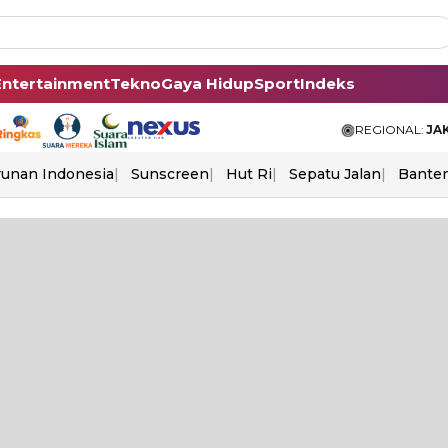
Entertainment
Tekno
Gaya Hidup
Sport
Indeks
REGIONAL:
JA
unan Indonesia
Sunscreen
Hut Ri
Sepatu Jalan
Bante