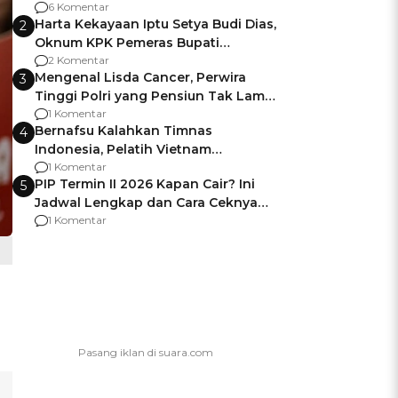
Gagalnya Negara Jamin Keamanan
6 Komentar
Harta Kekayaan Iptu Setya Budi Dias,
2
Oknum KPK Pemeras Bupati
Pemalang
2 Komentar
Mengenal Lisda Cancer, Perwira
3
Tinggi Polri yang Pensiun Tak Lama
Usai Jadi Brigjen
1 Komentar
Bernafsu Kalahkan Timnas
4
Indonesia, Pelatih Vietnam
Berencana Pakai Jimat di Pakansari
1 Komentar
PIP Termin II 2026 Kapan Cair? Ini
5
Jadwal Lengkap dan Cara Ceknya
agar Dana Tidak Hangus!
1 Komentar