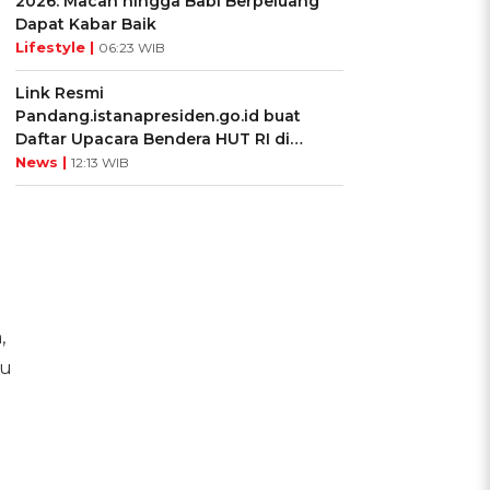
2026: Macan hingga Babi Berpeluang
Dapat Kabar Baik
Lifestyle |
06:23 WIB
Link Resmi
Pandang.istanapresiden.go.id buat
Daftar Upacara Bendera HUT RI di
Istana Negara
News |
12:13 WIB
,
tu