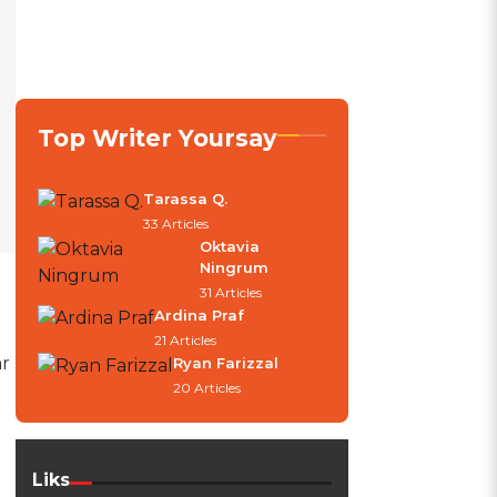
Top Writer Yoursay
Tarassa Q.
33 Articles
Oktavia
Ningrum
31 Articles
Ardina Praf
21 Articles
r
Ryan Farizzal
20 Articles
Liks