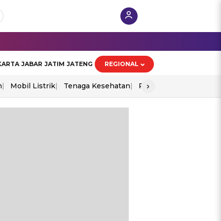
KARTA
JABAR
JATIM
JATENG
REGIONAL
›
n
Mobil Listrik
Tenaga Kesehatan
Perang As-Iran
Ekon