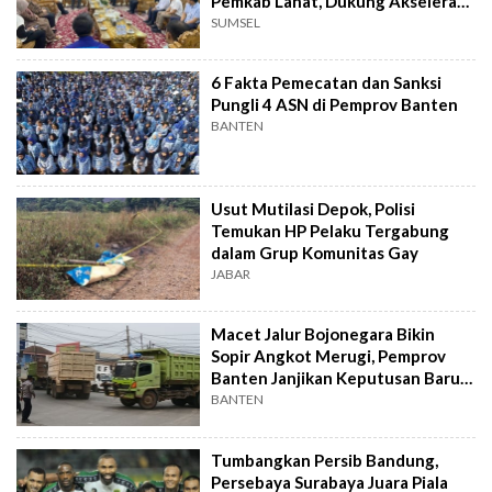
Pemkab Lahat, Dukung Akselerasi
Ekonomi Daerah
SUMSEL
6 Fakta Pemecatan dan Sanksi
Pungli 4 ASN di Pemprov Banten
BANTEN
Usut Mutilasi Depok, Polisi
Temukan HP Pelaku Tergabung
dalam Grup Komunitas Gay
JABAR
Macet Jalur Bojonegara Bikin
Sopir Angkot Merugi, Pemprov
Banten Janjikan Keputusan Baru 4
Hari Lagi
BANTEN
Tumbangkan Persib Bandung,
Persebaya Surabaya Juara Piala