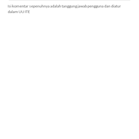
Isi komentar sepenuhnya adalah tanggung jawab pengguna dan diatur
dalam UU ITE