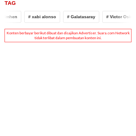
TAG
simhen
# xabi alonso
# Galatasaray
# Victor Osimhe