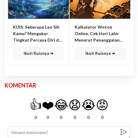
KUIS: Seberapa Leo Sih
Kalkulator Weton
Kamu? Mengukur
Online, Cek Hari Lahir
Tingkat Percaya Diri dan
Menurut Penanggalan
Karisma
Jawa
Ikuti Kuisnya ➔
Ikuti Kuisnya ➔
KOMENTAR
👍
❤️
😂
😧
😭
😡
0
0
0
0
0
0