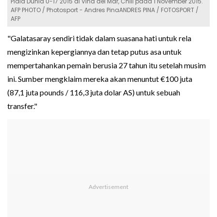
Piala Dunia U-17 2015 di Vina del Mar, Chili pada 1 November 2015.
AFP PHOTO / Photosport - Andres PinaANDRES PINA / FOTOSPORT /
AFP
"Galatasaray sendiri tidak dalam suasana hati untuk rela
mengizinkan kepergiannya dan tetap putus asa untuk
mempertahankan pemain berusia 27 tahun itu setelah musim
ini. Sumber mengklaim mereka akan menuntut €100 juta
(87,1 juta pounds / 116,3 juta dolar AS) untuk sebuah
transfer."