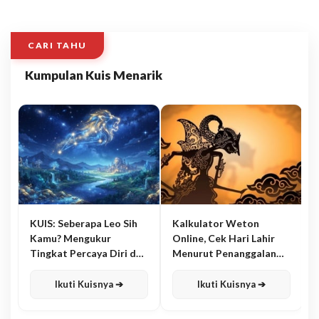
CARI TAHU
Kumpulan Kuis Menarik
KUIS: Seberapa Leo Sih
Kalkulator Weton
Kamu? Mengukur
Online, Cek Hari Lahir
Tingkat Percaya Diri dan
Menurut Penanggalan
Karisma
Jawa
Ikuti Kuisnya ➔
Ikuti Kuisnya ➔