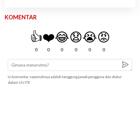
KOMENTAR
👍
❤️
😂
😧
😭
😡
0
0
0
0
0
0
Isi komentar sepenuhnya adalah tanggung jawab pengguna dan diatur
dalam UU ITE