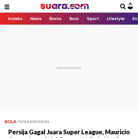
Indeks
News
Bisnis
Bola
Sport
Lifestyle
En
BOLA
/
BOLA INDONESIA
Persija Gagal Juara Super League, Mauricio