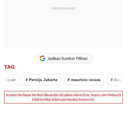
Jadikan Sumber Pilihan
TAG
eague
# Persija Jakarta
# mauricio souza
# Super L