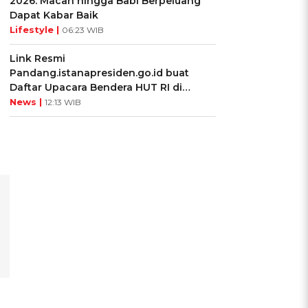
2026: Macan hingga Babi Berpeluang
Dapat Kabar Baik
Lifestyle |
06:23 WIB
Link Resmi
Pandang.istanapresiden.go.id buat
Daftar Upacara Bendera HUT RI di
Istana Negara
News |
12:13 WIB