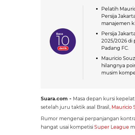
Pelatih Mauri
Persija Jakar
manajemen k
Persija Jakar
2025/2026 di
Padang FC.
Mauricio Souz
hilangnya poi
musim kompeti
Suara.com -
Masa depan kursi kepela
setelah juru taktik asal Brasil,
Mauricio 
Rumor mengenai perpanjangan kontrak
hangat usai kompetisi
Super League
mu