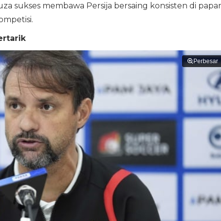
uza sukses membawa Persija bersaing konsisten di papa
ompetisi.
rtarik
Perbesar