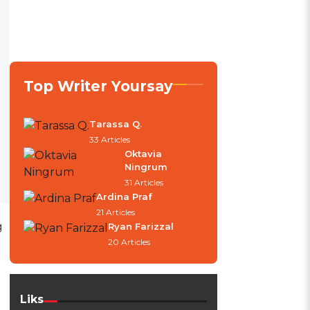
Top Writer Yoursay
Tarassa Q.
33 Articles
Oktavia
Ningrum
31 Articles
Ardina Praf
21 Articles
g
Ryan Farizzal
20 Articles
Liks