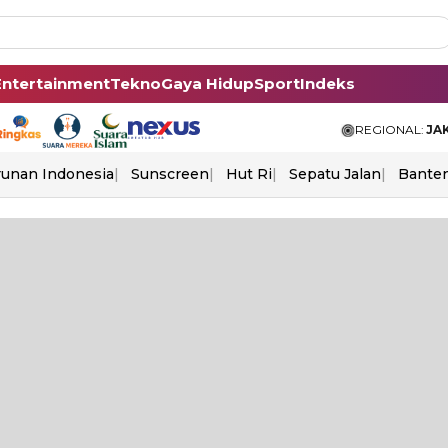
Entertainment
Tekno
Gaya Hidup
Sport
Indeks
REGIONAL:
JA
unan Indonesia
Sunscreen
Hut Ri
Sepatu Jalan
Bante