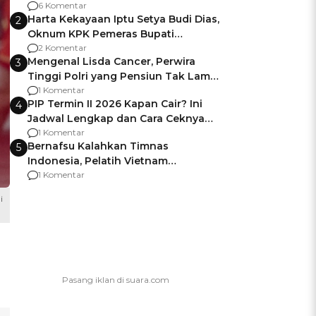
Gagalnya Negara Jamin Keamanan
6 Komentar
Harta Kekayaan Iptu Setya Budi Dias,
2
Oknum KPK Pemeras Bupati
Pemalang
2 Komentar
Mengenal Lisda Cancer, Perwira
3
Tinggi Polri yang Pensiun Tak Lama
Usai Jadi Brigjen
1 Komentar
PIP Termin II 2026 Kapan Cair? Ini
4
Jadwal Lengkap dan Cara Ceknya
agar Dana Tidak Hangus!
1 Komentar
Bernafsu Kalahkan Timnas
5
Indonesia, Pelatih Vietnam
Berencana Pakai Jimat di Pakansari
1 Komentar
i