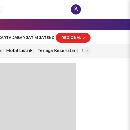
KARTA
JABAR
JATIM
JATENG
REGIONAL
›
n
Mobil Listrik
Tenaga Kesehatan
Perang As-Iran
Ekon