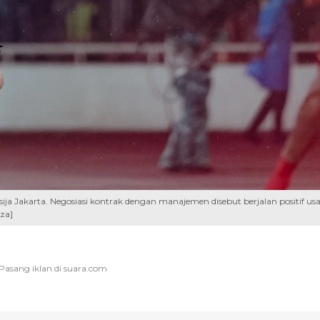
ija Jakarta. Negosiasi kontrak dengan manajemen disebut berjalan positif usa
za]