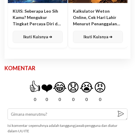
KUIS: Seberapa Leo Sih
Kalkulator Weton
Kamu? Mengukur
Online, Cek Hari Lahir
Tingkat Percaya Diri dan
Menurut Penanggalan
Karisma
Jawa
Ikuti Kuisnya ➔
Ikuti Kuisnya ➔
KOMENTAR
👍
❤️
😂
😧
😭
😡
0
0
0
0
0
0
Isi komentar sepenuhnya adalah tanggung jawab pengguna dan diatur
dalam UU ITE