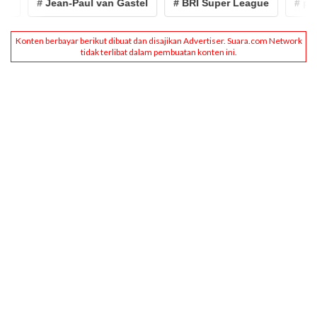
# Jean-Paul van Gastel
# BRI Super League
# psim y