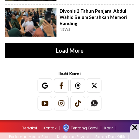
Divonis 2 Tahun Penjara, Abdul
Wahid Belum Serahkan Memori
Banding
NEWS
Load More
Ikuti Kami
Redaksi
Kontak
Tentang Kami
Karir
Pedoman Media Siber
Kebijakan Privasi
Saran Dan Kritik