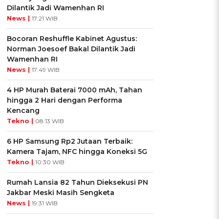
Dilantik Jadi Wamenhan RI
News |
17:21 WIB
Bocoran Reshuffle Kabinet Agustus:
Norman Joesoef Bakal Dilantik Jadi
Wamenhan RI
News |
17:49 WIB
4 HP Murah Baterai 7000 mAh, Tahan
hingga 2 Hari dengan Performa
Kencang
Tekno |
08:13 WIB
6 HP Samsung Rp2 Jutaan Terbaik:
Kamera Tajam, NFC hingga Koneksi 5G
Tekno |
10:30 WIB
Rumah Lansia 82 Tahun Dieksekusi PN
Jakbar Meski Masih Sengketa
News |
19:31 WIB