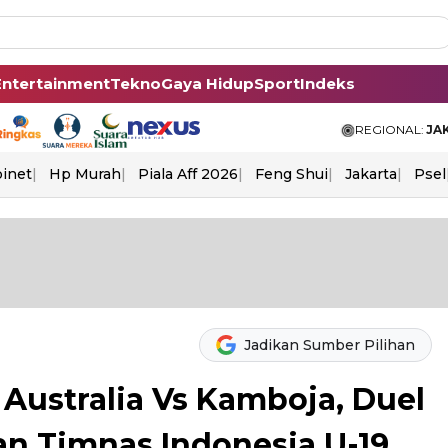
Entertainment
Tekno
Gaya Hidup
Sport
Indeks
REGIONAL:
JA
binet
Hp Murah
Piala Aff 2026
Feng Shui
Jakarta
Psel
Jadikan Sumber Pilihan
: Australia Vs Kamboja, Duel
n Timnas Indonesia U-19