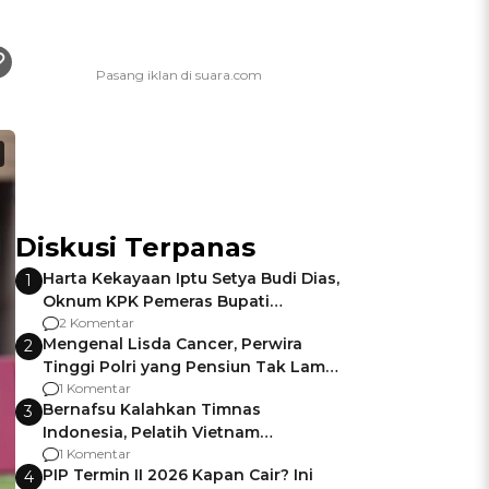
Diskusi Terpanas
Harta Kekayaan Iptu Setya Budi Dias,
1
Oknum KPK Pemeras Bupati
Pemalang
2 Komentar
Mengenal Lisda Cancer, Perwira
2
Tinggi Polri yang Pensiun Tak Lama
Usai Jadi Brigjen
1 Komentar
Bernafsu Kalahkan Timnas
3
Indonesia, Pelatih Vietnam
Berencana Pakai Jimat di Pakansari
1 Komentar
PIP Termin II 2026 Kapan Cair? Ini
4