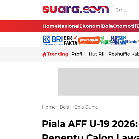
Home
Nasional
Ekonomi
Bola
Otomotif
Trending
Profil
Hut Ri
Reshuffle Ka
Home
Bola
Bola Dunia
Piala AFF U-19 2026
Penentu Calon Lawa