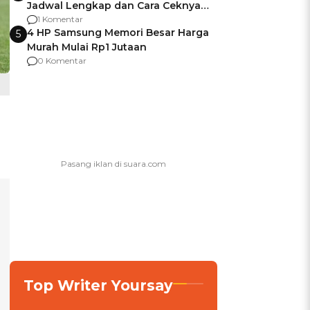
Jadwal Lengkap dan Cara Ceknya
agar Dana Tidak Hangus!
1 Komentar
4 HP Samsung Memori Besar Harga
5
Murah Mulai Rp1 Jutaan
0 Komentar
Top Writer Yoursay