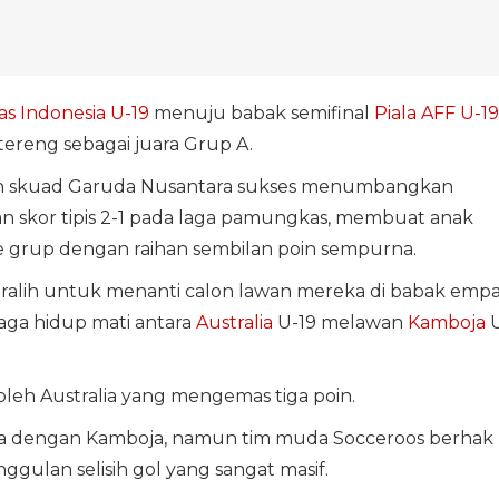
s Indonesia U-19
menuju babak semifinal
Piala AFF U-19
ereng sebagai juara Grup A.
lah skuad Garuda Nusantara sukses menumbangkan
n skor tipis 2-1 pada laga pamungkas, membuat anak
e grup dengan raihan sembilan poin sempurna.
eralih untuk menanti calon lawan mereka di babak empa
aga hidup mati antara
Australia
U-19 melawan
Kamboja
U
 oleh Australia yang mengemas tiga poin.
ma dengan Kamboja, namun tim muda Socceroos berhak
gulan selisih gol yang sangat masif.