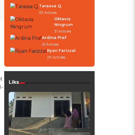
Tarassa Q.
33 Articles
Oktavia
Ningrum
31 Articles
Ardina Praf
21 Articles
Ryan Farizzal
20 Articles
t
Liks
-