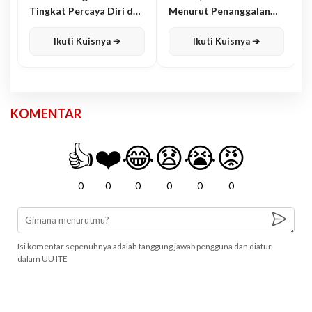
Tingkat Percaya Diri dan
Menurut Penanggalan
Karisma
Jawa
Ikuti Kuisnya ➔
Ikuti Kuisnya ➔
KOMENTAR
👍
❤️
😂
😧
😭
😡
0
0
0
0
0
0
Isi komentar sepenuhnya adalah tanggung jawab pengguna dan diatur
dalam UU ITE