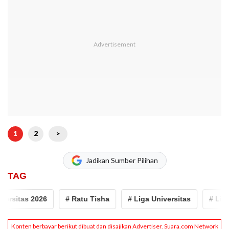
1
2
>
Jadikan Sumber Pilihan
TAG
rsitas 2026
# Ratu Tisha
# Liga Universitas
# Liga U