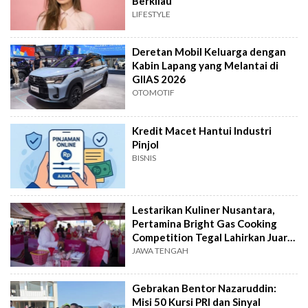
Berkilau
LIFESTYLE
Deretan Mobil Keluarga dengan
Kabin Lapang yang Melantai di
GIIAS 2026
OTOMOTIF
Kredit Macet Hantui Industri
Pinjol
BISNIS
Lestarikan Kuliner Nusantara,
Pertamina Bright Gas Cooking
Competition Tegal Lahirkan Juara
Baru
JAWA TENGAH
Gebrakan Bentor Nazaruddin:
Misi 50 Kursi PRI dan Sinyal