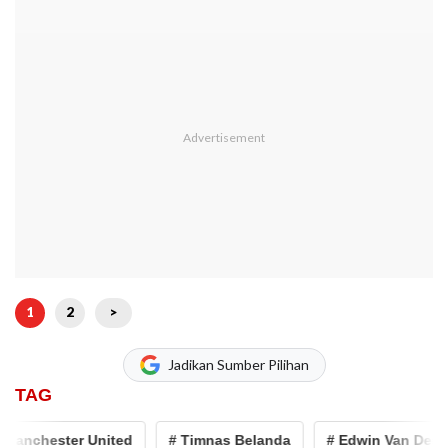
1
2
>
Jadikan Sumber Pilihan
TAG
nchester United
# Timnas Belanda
# Edwin Van Der Sar