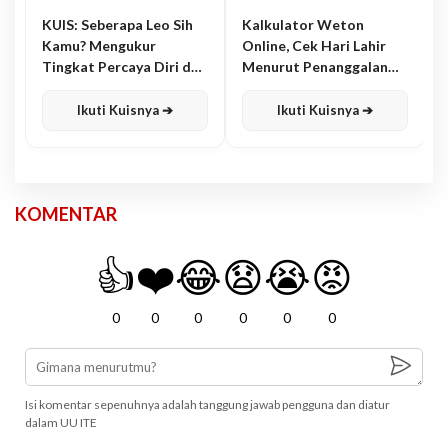
KUIS: Seberapa Leo Sih
Kalkulator Weton
Kamu? Mengukur
Online, Cek Hari Lahir
Tingkat Percaya Diri dan
Menurut Penanggalan
Karisma
Jawa
Ikuti Kuisnya ➔
Ikuti Kuisnya ➔
KOMENTAR
👍
❤️
😂
😧
😭
😡
0
0
0
0
0
0
Isi komentar sepenuhnya adalah tanggung jawab pengguna dan diatur
dalam UU ITE