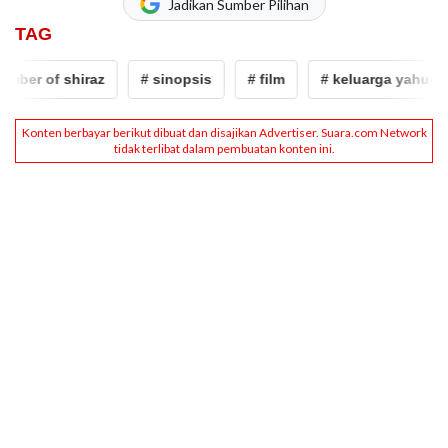
Jadikan Sumber Pilihan
TAG
er of shiraz
# sinopsis
# film
# keluarga yahudi