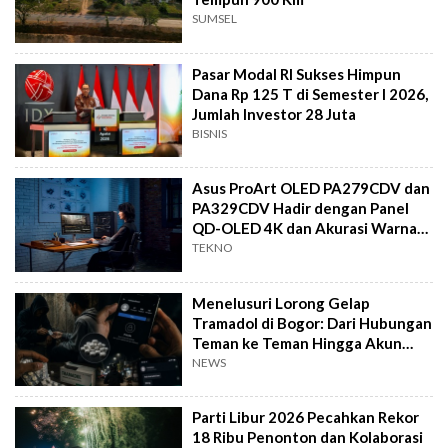
SUMSEL
Pasar Modal RI Sukses Himpun
Dana Rp 125 T di Semester I 2026,
Jumlah Investor 28 Juta
BISNIS
Asus ProArt OLED PA279CDV dan
PA329CDV Hadir dengan Panel
QD-OLED 4K dan Akurasi Warna
Mutlak
TEKNO
Menelusuri Lorong Gelap
Tramadol di Bogor: Dari Hubungan
Teman ke Teman Hingga Akun
Medsos Private
NEWS
Parti Libur 2026 Pecahkan Rekor
18 Ribu Penonton dan Kolaborasi