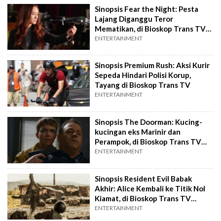
Sinopsis Fear the Night: Pesta
Lajang Diganggu Teror
Mematikan, di Bioskop Trans TV
Malam Ini
ENTERTAINMENT
Sinopsis Premium Rush: Aksi Kurir
Sepeda Hindari Polisi Korup,
Tayang di Bioskop Trans TV
ENTERTAINMENT
Sinopsis The Doorman: Kucing-
kucingan eks Marinir dan
Perampok, di Bioskop Trans TV
Malam Ini
ENTERTAINMENT
Sinopsis Resident Evil Babak
Akhir: Alice Kembali ke Titik Nol
Kiamat, di Bioskop Trans TV
Malam Ini
ENTERTAINMENT