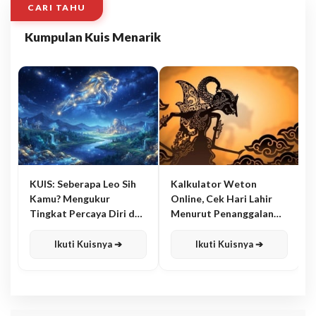
CARI TAHU
Kumpulan Kuis Menarik
KUIS: Seberapa Leo Sih
Kalkulator Weton
Kamu? Mengukur
Online, Cek Hari Lahir
Tingkat Percaya Diri dan
Menurut Penanggalan
Karisma
Jawa
Ikuti Kuisnya ➔
Ikuti Kuisnya ➔