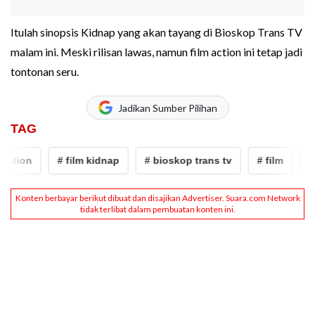
Itulah sinopsis Kidnap yang akan tayang di Bioskop Trans TV
malam ini. Meski rilisan lawas, namun film action ini tetap jadi
tontonan seru.
Jadikan Sumber Pilihan
TAG
ction
# film kidnap
# bioskop trans tv
# film
# s