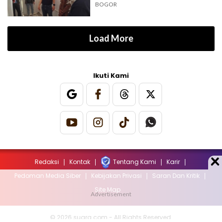
BOGOR
Load More
Ikuti Kami
Redaksi
Kontak
Tentang Kami
Karir
Pedoman Media Siber
Kebijakan Privasi
Saran Dan Kritik
Site Map
© 2026 suara.com - All Rights Reserved.