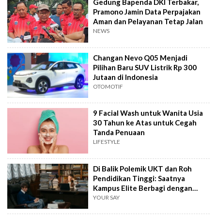
Gedung Bapenda DKI Terbakar,
Pramono Jamin Data Perpajakan
Aman dan Pelayanan Tetap Jalan
NEWS
Changan Nevo Q05 Menjadi
Pilihan Baru SUV Listrik Rp 300
Jutaan di Indonesia
OTOMOTIF
9 Facial Wash untuk Wanita Usia
30 Tahun ke Atas untuk Cegah
Tanda Penuaan
LIFESTYLE
Di Balik Polemik UKT dan Roh
Pendidikan Tinggi: Saatnya
Kampus Elite Berbagi dengan
Kampus Daerah
YOUR SAY