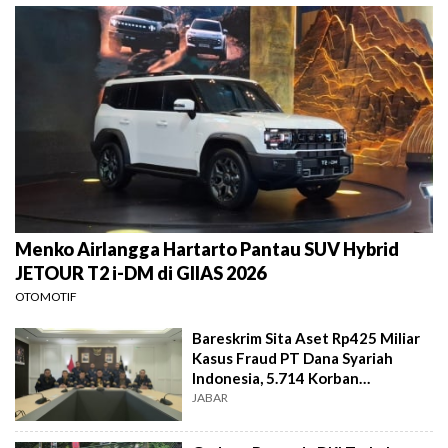
Menko Airlangga Hartarto Pantau SUV Hybrid
JETOUR T2 i-DM di GIIAS 2026
OTOMOTIF
Bareskrim Sita Aset Rp425 Miliar
Kasus Fraud PT Dana Syariah
Indonesia, 5.714 Korban
Terverifikasai
JABAR