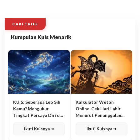
CARI TAHU
Kumpulan Kuis Menarik
KUIS: Seberapa Leo Sih
Kalkulator Weton
Kamu? Mengukur
Online, Cek Hari Lahir
Tingkat Percaya Diri dan
Menurut Penanggalan
Karisma
Jawa
Ikuti Kuisnya ➔
Ikuti Kuisnya ➔