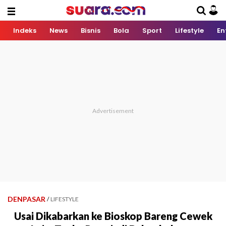
Indeks
News
Bisnis
Bola
Sport
Lifestyle
En
DENPASAR
/
LIFESTYLE
Usai Dikabarkan ke Bioskop Bareng Cewek