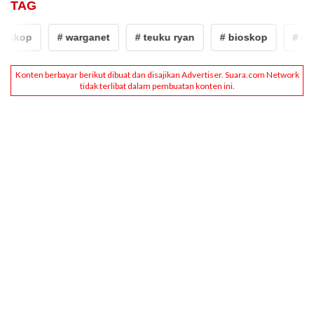
TAG
oskop
# warganet
# teuku ryan
# bioskop
# war