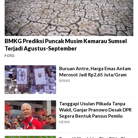
BMKG Prediksi Puncak Musim Kemarau Sumsel
Terjadi Agustus-September
FOTO
Buruan Antre, Harga Emas Antam
Merosot Jadi Rp2,65 Juta/Gram
BISNIS
Tanggapi Usulan Pilkada Tanpa
Wakil, Ganjar Pranowo Desak DPR
Segera Bentuk Pansus Pemilu
NEWS