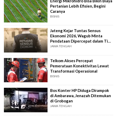
Energi Mikrohidro Bisa Bikin Biaya
Pertanian Lebih Efisien, Begini
Caranya
BISNIS
Jateng Kejar Tuntas Sensus
Ekonomi 2026, Wagub Minta
Pendataan Dipercepat dalam Tiga
Pekan
JAWA TENGAH
Telkom Akses Percepat
Pemerataan Konektivitas Lewat
Transformasi Operasional
BISNIS
Bos Konter HP Diduga Dirampok
di Ambarawa, Jenazah Ditemukan
di Grobogan
JAWA TENGAH