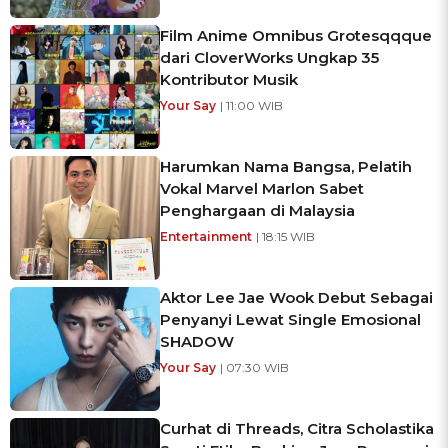
Film Anime Omnibus Grotesqqque
dari CloverWorks Ungkap 35
Kontributor Musik
Your Say
| 11:00 WIB
Harumkan Nama Bangsa, Pelatih
Vokal Marvel Marlon Sabet
Penghargaan di Malaysia
Entertainment
| 18:15 WIB
Aktor Lee Jae Wook Debut Sebagai
Penyanyi Lewat Single Emosional
SHADOW
Your Say
| 07:30 WIB
Curhat di Threads, Citra Scholastika