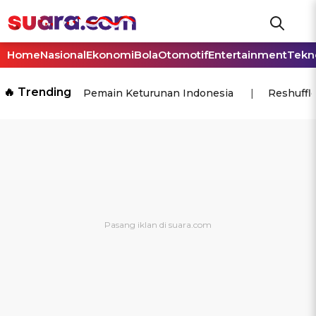
Home
Nasional
Ekonomi
Bola
Otomotif
Entertainment
Tekn
🔥 Trending
Pemain Keturunan Indonesia
Reshuffl