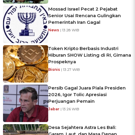
Mossad Israel Pecat 2 Pejabat
Senior Usai Rencana Gulingkan
Pemerintah Iran Gagal
News
| 13:28 WIB
Token Kripto Berbasis Industri
Hiburan SHOW Listing di RI, Gimana
Prospeknya
Bisnis
| 13:27 WIB
Persib Gagal Juara Piala Presiden
2026, Igor Tolic Apresiasi
Perjuangan Pemain
Jabar
| 13:26 WIB
Desa Sejahtera Astra Les Bali:
Garam, Laut, dan Masa Depan