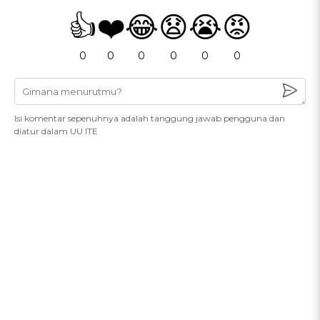
👍
❤️
😂
😧
😭
😡
0
0
0
0
0
0
Isi komentar sepenuhnya adalah tanggung jawab pengguna dan
diatur dalam UU ITE