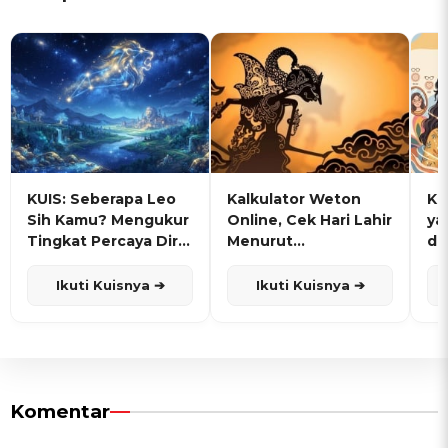
KUIS: Seberapa Leo
Kalkulator Weton
KU
Sih Kamu? Mengukur
Online, Cek Hari Lahir
ya
Tingkat Percaya Diri
Menurut
de
dan Karisma
Penanggalan Jawa
Ikuti Kuisnya ➔
Ikuti Kuisnya ➔
Komentar