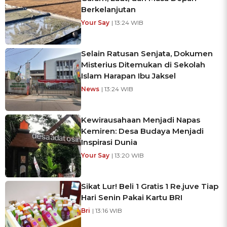
Berkelanjutan
Your Say
| 13:24 WIB
Selain Ratusan Senjata, Dokumen
Misterius Ditemukan di Sekolah
Islam Harapan Ibu Jaksel
News
| 13:24 WIB
Kewirausahaan Menjadi Napas
Kemiren: Desa Budaya Menjadi
Inspirasi Dunia
Your Say
| 13:20 WIB
Sikat Lur! Beli 1 Gratis 1 Re.juve Tiap
Hari Senin Pakai Kartu BRI
Bri
| 13:16 WIB