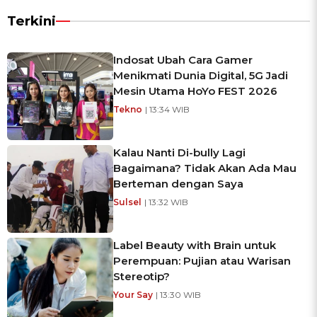
Terkini
Indosat Ubah Cara Gamer
Menikmati Dunia Digital, 5G Jadi
Mesin Utama HoYo FEST 2026
Tekno
| 13:34 WIB
Kalau Nanti Di-bully Lagi
Bagaimana? Tidak Akan Ada Mau
Berteman dengan Saya
Sulsel
| 13:32 WIB
Label Beauty with Brain untuk
Perempuan: Pujian atau Warisan
Stereotip?
Your Say
| 13:30 WIB