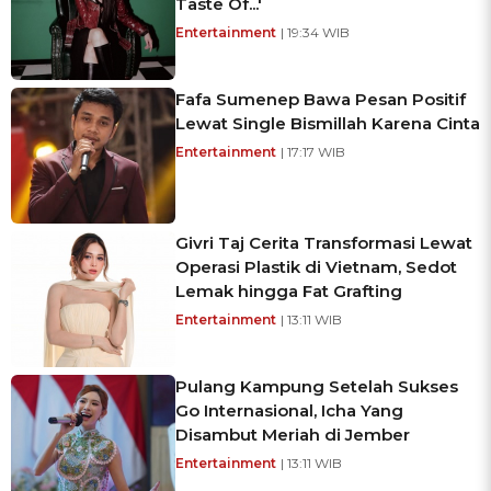
Taste Of...'
Entertainment
| 19:34 WIB
Fafa Sumenep Bawa Pesan Positif
Lewat Single Bismillah Karena Cinta
Entertainment
| 17:17 WIB
Givri Taj Cerita Transformasi Lewat
Operasi Plastik di Vietnam, Sedot
Lemak hingga Fat Grafting
Entertainment
| 13:11 WIB
Pulang Kampung Setelah Sukses
Go Internasional, Icha Yang
Disambut Meriah di Jember
Entertainment
| 13:11 WIB