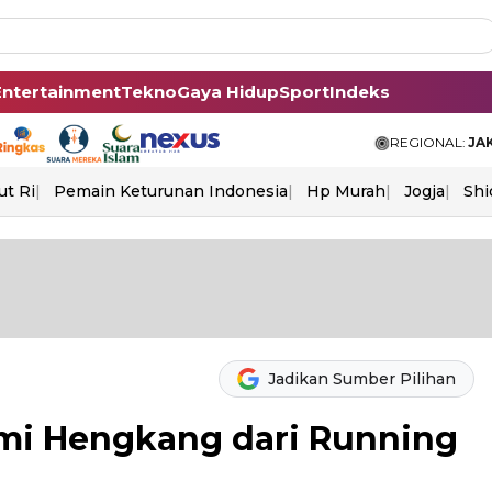
Entertainment
Tekno
Gaya Hidup
Sport
Indeks
REGIONAL:
JA
ut Ri
Pemain Keturunan Indonesia
Hp Murah
Jogja
Shi
Jadikan Sumber Pilihan
mi Hengkang dari Running