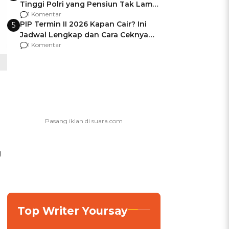
Tinggi Polri yang Pensiun Tak Lama
Usai Jadi Brigjen
1 Komentar
PIP Termin II 2026 Kapan Cair? Ini
5
Jadwal Lengkap dan Cara Ceknya
agar Dana Tidak Hangus!
1 Komentar
g
a
Top Writer Yoursay