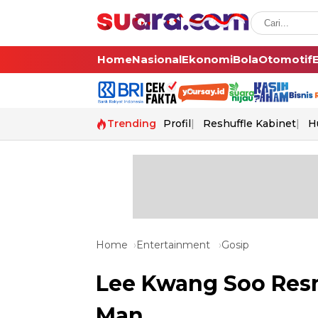
Home
Nasional
Ekonomi
Bola
Otomotif
Trending
Profil
Reshuffle Kabinet
H
Home
Entertainment
Gosip
Lee Kwang Soo Res
Man