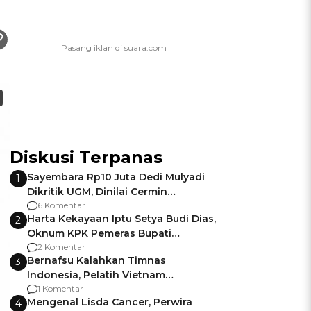
Diskusi Terpanas
Sayembara Rp10 Juta Dedi Mulyadi
1
Dikritik UGM, Dinilai Cermin
Gagalnya Negara Jamin Keamanan
6 Komentar
Harta Kekayaan Iptu Setya Budi Dias,
2
Oknum KPK Pemeras Bupati
Pemalang
2 Komentar
Bernafsu Kalahkan Timnas
3
Indonesia, Pelatih Vietnam
Berencana Pakai Jimat di Pakansari
1 Komentar
Mengenal Lisda Cancer, Perwira
4