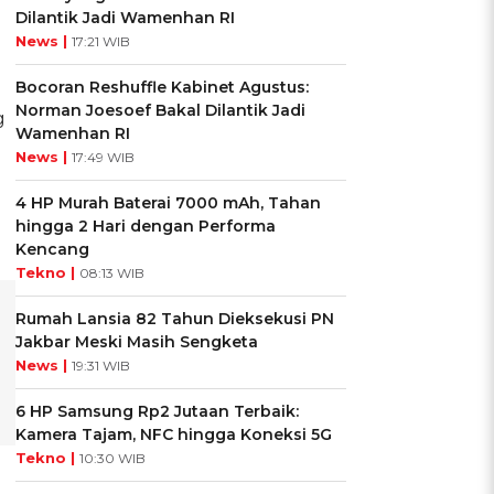
Dilantik Jadi Wamenhan RI
News |
17:21 WIB
Bocoran Reshuffle Kabinet Agustus:
Norman Joesoef Bakal Dilantik Jadi
g
Wamenhan RI
News |
17:49 WIB
4 HP Murah Baterai 7000 mAh, Tahan
hingga 2 Hari dengan Performa
Kencang
Tekno |
08:13 WIB
Rumah Lansia 82 Tahun Dieksekusi PN
Jakbar Meski Masih Sengketa
News |
19:31 WIB
6 HP Samsung Rp2 Jutaan Terbaik:
Kamera Tajam, NFC hingga Koneksi 5G
Tekno |
10:30 WIB