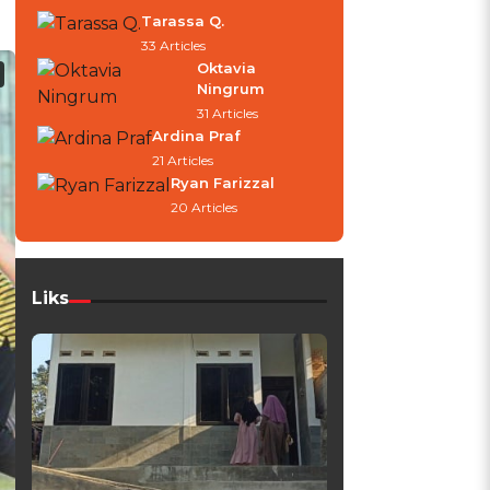
Tarassa Q.
33 Articles
Oktavia
Ningrum
31 Articles
Ardina Praf
21 Articles
Ryan Farizzal
20 Articles
Liks