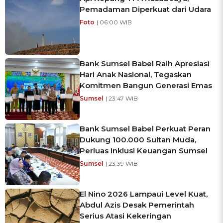
Pemadaman Diperkuat dari Udara
Foto
| 06:00 WIB
Bank Sumsel Babel Raih Apresiasi
Hari Anak Nasional, Tegaskan
Komitmen Bangun Generasi Emas
Sumsel
| 23:47 WIB
Bank Sumsel Babel Perkuat Peran
Dukung 100.000 Sultan Muda,
Perluas Inklusi Keuangan Sumsel
Sumsel
| 23:39 WIB
El Nino 2026 Lampaui Level Kuat,
Abdul Azis Desak Pemerintah
Serius Atasi Kekeringan