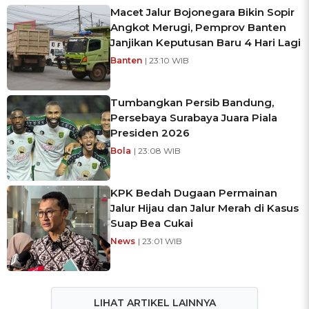
Macet Jalur Bojonegara Bikin Sopir
Angkot Merugi, Pemprov Banten
Janjikan Keputusan Baru 4 Hari Lagi
Banten
| 23:10 WIB
Tumbangkan Persib Bandung,
Persebaya Surabaya Juara Piala
Presiden 2026
Bola
| 23:08 WIB
KPK Bedah Dugaan Permainan
Jalur Hijau dan Jalur Merah di Kasus
Suap Bea Cukai
News
| 23:01 WIB
LIHAT ARTIKEL LAINNYA