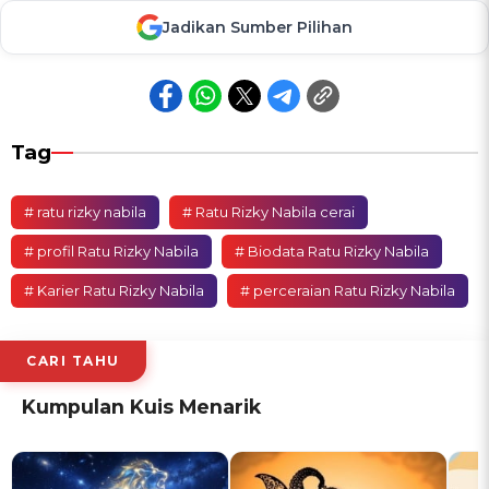
Jadikan Sumber Pilihan
Tag
# ratu rizky nabila
# Ratu Rizky Nabila cerai
# profil Ratu Rizky Nabila
# Biodata Ratu Rizky Nabila
# Karier Ratu Rizky Nabila
# perceraian Ratu Rizky Nabila
CARI TAHU
Kumpulan Kuis Menarik