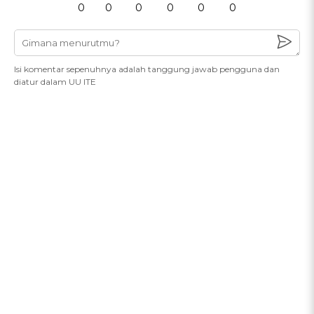
0
0
0
0
0
0
Isi komentar sepenuhnya adalah tanggung jawab pengguna dan
diatur dalam UU ITE