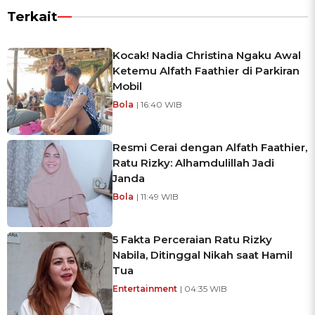
Terkait
Kocak! Nadia Christina Ngaku Awal
Ketemu Alfath Faathier di Parkiran
Mobil
Bola
| 16:40 WIB
Resmi Cerai dengan Alfath Faathier,
Ratu Rizky: Alhamdulillah Jadi
Janda
Bola
| 11:49 WIB
5 Fakta Perceraian Ratu Rizky
Nabila, Ditinggal Nikah saat Hamil
Tua
Entertainment
| 04:35 WIB