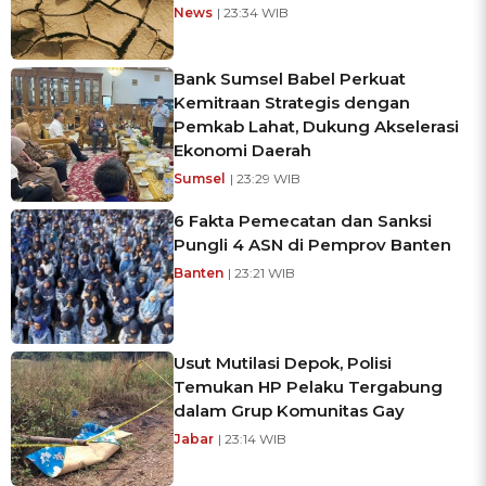
News
| 23:34 WIB
Bank Sumsel Babel Perkuat
Kemitraan Strategis dengan
Pemkab Lahat, Dukung Akselerasi
Ekonomi Daerah
Sumsel
| 23:29 WIB
6 Fakta Pemecatan dan Sanksi
Pungli 4 ASN di Pemprov Banten
Banten
| 23:21 WIB
Usut Mutilasi Depok, Polisi
Temukan HP Pelaku Tergabung
dalam Grup Komunitas Gay
Jabar
| 23:14 WIB