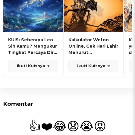
KUIS: Seberapa Leo
Kalkulator Weton
KU
Sih Kamu? Mengukur
Online, Cek Hari Lahir
ya
Tingkat Percaya Diri
Menurut
de
dan Karisma
Penanggalan Jawa
Ikuti Kuisnya ➔
Ikuti Kuisnya ➔
Komentar
👍
❤️
😂
😧
😭
😡