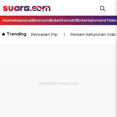
Home
Nasional
Ekonomi
Bola
Otomotif
Entertainment
Tekn
🔥 Trending
Pencairan Pip
Pemain Keturunan Indo