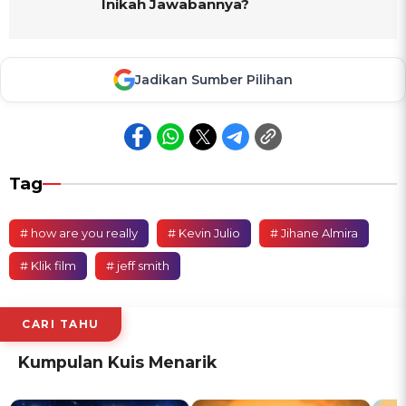
Inikah Jawabannya?
Jadikan Sumber Pilihan
Tag
# how are you really
# Kevin Julio
# Jihane Almira
# Klik film
# jeff smith
CARI TAHU
Kumpulan Kuis Menarik