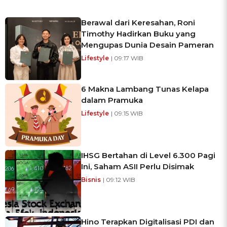
Berawal dari Keresahan, Roni
Timothy Hadirkan Buku yang
Mengupas Dunia Desain Pameran
Lifestyle
| 09:17 WIB
6 Makna Lambang Tunas Kelapa
dalam Pramuka
Lifestyle
| 09:15 WIB
IHSG Bertahan di Level 6.300 Pagi
Ini, Saham ASII Perlu Disimak
Bisnis
| 09:12 WIB
Hino Terapkan Digitalisasi PDI dan