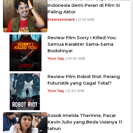
Indonesia demi Peran di Film Si
Paling Aktor
Entertainment
| 21:45 WIB
Review Film Sorry I Killed You:
Semua Karakter Sama-Sama
Bodohnya!
Your Say
| 09:39 WIB
Review Film Robot Riot: Perang
Futuristik yang Gagal Total?
Your Say
| 12:30 WIB
Sosok Imelda Therinne, Pacar
Kevin Julio yang Beda Usianya 11
tahun