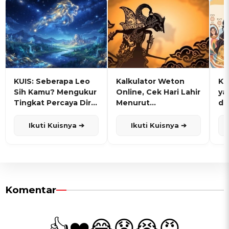
KUIS: Seberapa Leo
Kalkulator Weton
KU
Sih Kamu? Mengukur
Online, Cek Hari Lahir
ya
Tingkat Percaya Diri
Menurut
de
dan Karisma
Penanggalan Jawa
Ikuti Kuisnya ➔
Ikuti Kuisnya ➔
Komentar
👍
❤️
😂
😧
😭
😡