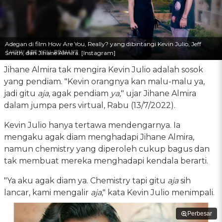
Adegan di film How Are You, Really? yang dibintangi Kevin Julio, Jeff
Smith, dan Jihane Almira. [Instagram]
Jihane Almira tak mengira Kevin Julio adalah sosok
yang pendiam. "Kevin orangnya kan malu-malu ya,
jadi gitu
aja
, agak pendiam
ya,
" ujar Jihane Almira
dalam jumpa pers virtual, Rabu (13/7/2022).
Kevin Julio hanya tertawa mendengarnya. Ia
mengaku agak diam menghadapi Jihane Almira,
namun chemistry yang diperoleh cukup bagus dan
tak membuat mereka menghadapi kendala berarti.
"Ya aku agak diam ya. Chemistry tapi gitu
aja
sih
lancar, kami mengalir
aja
," kata Kevin Julio menimpali.
Perbesar