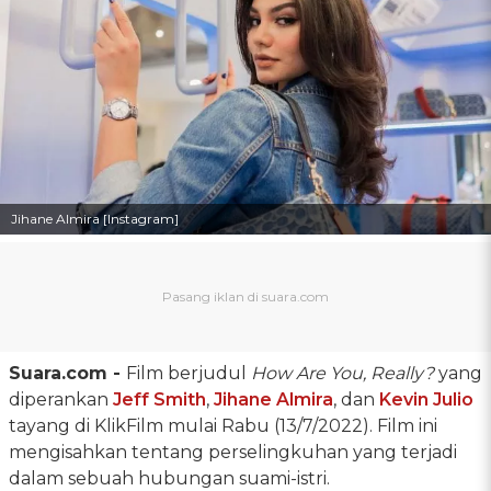
Jihane Almira [Instagram]
Suara.com -
Film berjudul
How Are You, Really?
yang
diperankan
Jeff Smith
,
Jihane Almira
, dan
Kevin Julio
tayang di KlikFilm mulai Rabu (13/7/2022). Film ini
mengisahkan tentang perselingkuhan yang terjadi
dalam sebuah hubungan suami-istri.