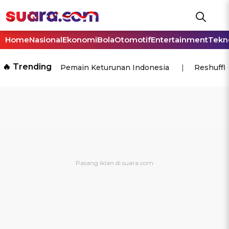
Home
Nasional
Ekonomi
Bola
Otomotif
Entertainment
Tekn
🔥 Trending
Pemain Keturunan Indonesia
Reshuffl