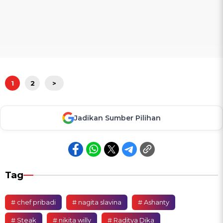
1
2
>
Jadikan Sumber Pilihan
Tag
# chef pribadi
# nagita slavina
# Ashanty
# Steak
# nikita willy
# Raditya Dika