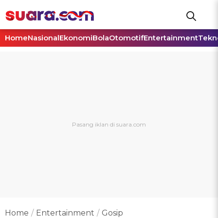
Home
Nasional
Ekonomi
Bola
Otomotif
Entertainment
Tekn
Home
Entertainment
Gosip