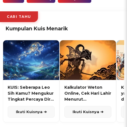
CARI TAHU
Kumpulan Kuis Menarik
KUIS: Seberapa Leo
Kalkulator Weton
KU
Sih Kamu? Mengukur
Online, Cek Hari Lahir
ya
Tingkat Percaya Diri
Menurut
de
dan Karisma
Penanggalan Jawa
Ikuti Kuisnya ➔
Ikuti Kuisnya ➔