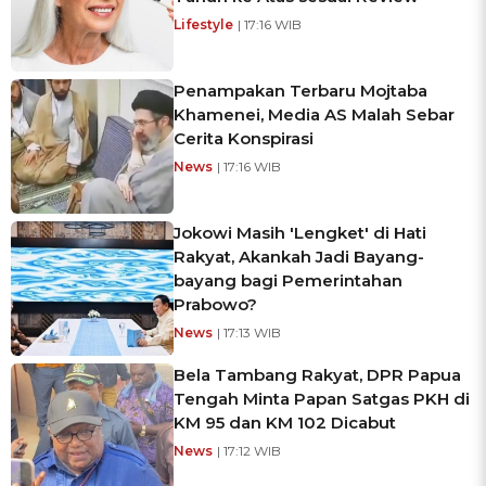
Lifestyle
| 17:16 WIB
Penampakan Terbaru Mojtaba
Khamenei, Media AS Malah Sebar
Cerita Konspirasi
News
| 17:16 WIB
Jokowi Masih 'Lengket' di Hati
Rakyat, Akankah Jadi Bayang-
bayang bagi Pemerintahan
Prabowo?
News
| 17:13 WIB
Bela Tambang Rakyat, DPR Papua
Tengah Minta Papan Satgas PKH di
KM 95 dan KM 102 Dicabut
News
| 17:12 WIB