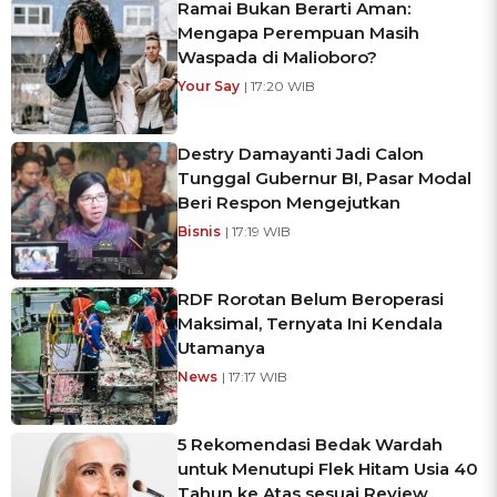
Ramai Bukan Berarti Aman:
Mengapa Perempuan Masih
Waspada di Malioboro?
Your Say
| 17:20 WIB
Destry Damayanti Jadi Calon
Tunggal Gubernur BI, Pasar Modal
Beri Respon Mengejutkan
Bisnis
| 17:19 WIB
RDF Rorotan Belum Beroperasi
Maksimal, Ternyata Ini Kendala
Utamanya
News
| 17:17 WIB
5 Rekomendasi Bedak Wardah
untuk Menutupi Flek Hitam Usia 40
Tahun ke Atas sesuai Review