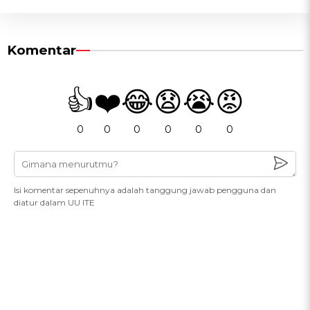
Komentar
👍
❤️
😂
😧
😭
😡
0
0
0
0
0
0
Isi komentar sepenuhnya adalah tanggung jawab pengguna dan
diatur dalam UU ITE