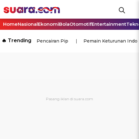
Home
Nasional
Ekonomi
Bola
Otomotif
Entertainment
Tekn
🔥 Trending
Pencairan Pip
Pemain Keturunan Indo