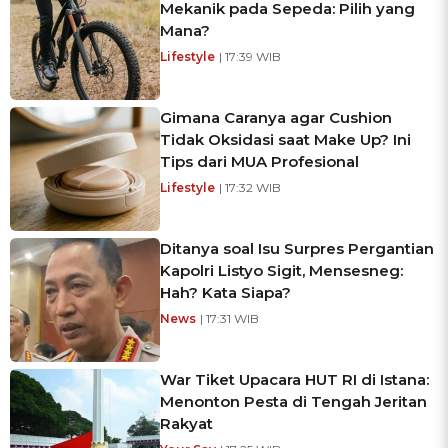
Mekanik pada Sepeda: Pilih yang
Mana?
Lifestyle
| 17:39 WIB
Gimana Caranya agar Cushion
Tidak Oksidasi saat Make Up? Ini
Tips dari MUA Profesional
Lifestyle
| 17:32 WIB
Ditanya soal Isu Surpres Pergantian
Kapolri Listyo Sigit, Mensesneg:
Hah? Kata Siapa?
News
| 17:31 WIB
War Tiket Upacara HUT RI di Istana:
Menonton Pesta di Tengah Jeritan
Rakyat