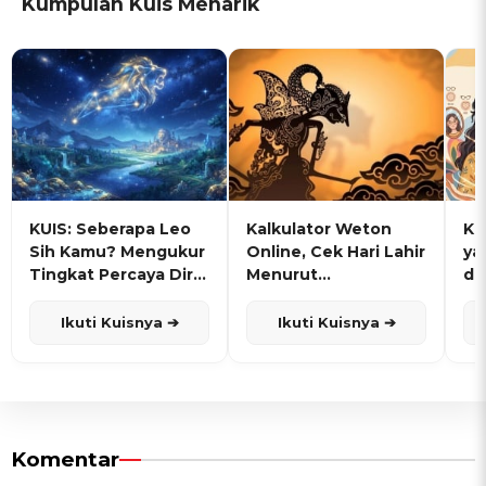
Kumpulan Kuis Menarik
KUIS: Seberapa Leo
Kalkulator Weton
KU
Sih Kamu? Mengukur
Online, Cek Hari Lahir
ya
Tingkat Percaya Diri
Menurut
de
dan Karisma
Penanggalan Jawa
Ikuti Kuisnya ➔
Ikuti Kuisnya ➔
Komentar