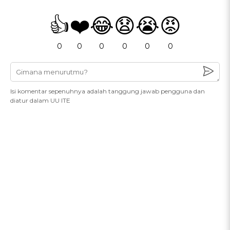
👍
❤️
😂
😧
😭
😡
0
0
0
0
0
0
Isi komentar sepenuhnya adalah tanggung jawab pengguna dan
diatur dalam UU ITE