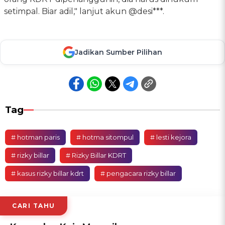
setimpal. Biar adil," lanjut akun @desi***.
Jadikan Sumber Pilihan
Tag
# hotman paris
# hotma sitompul
# lesti kejora
# rizky billar
# Rizky Billar KDRT
# kasus rizky billar kdrt
# pengacara rizky billar
CARI TAHU