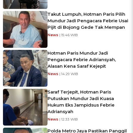
Takut Lumpuh, Hotman Paris Pilih
Mundur Jadi Pengacara Febrie Usai
Pijit di Bojong Gede Tak Mempan
News
| 15:46 WIB
Hotman Paris Mundur Jadi
Pengacara Febrie Adriansyah,
Alasan Kena Saraf Kejepit
News
| 14:29 WIB
Saraf Terjepit, Hotman Paris
Putuskan Mundur Jadi Kuasa
Hukum Eks Jampidsus Febrie
Adriansyah
News
| 12:33 WIB
Polda Metro Jaya Pastikan Panggil