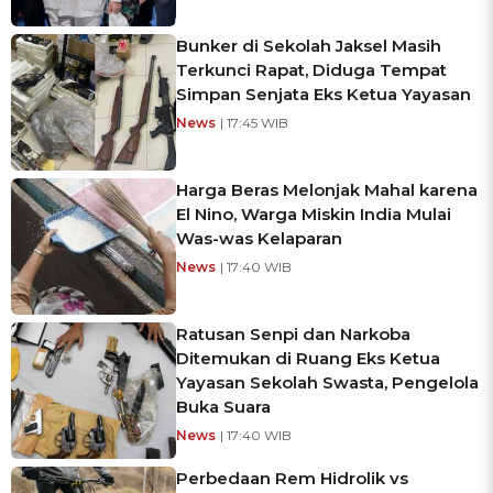
Bunker di Sekolah Jaksel Masih
Terkunci Rapat, Diduga Tempat
Simpan Senjata Eks Ketua Yayasan
News
| 17:45 WIB
Harga Beras Melonjak Mahal karena
El Nino, Warga Miskin India Mulai
Was-was Kelaparan
News
| 17:40 WIB
Ratusan Senpi dan Narkoba
Ditemukan di Ruang Eks Ketua
Yayasan Sekolah Swasta, Pengelola
Buka Suara
News
| 17:40 WIB
Perbedaan Rem Hidrolik vs