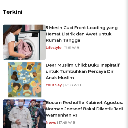
Terkini
5 Mesin Cuci Front Loading yang
Hemat Listrik dan Awet untuk
Rumah Tangga
Lifestyle
| 17:51 WIB
Dear Muslim Child: Buku Inspiratif
untuk Tumbuhkan Percaya Diri
Anak Muslim
Your Say
| 17:50 WIB
Bocorn Reshuffle Kabinet Agustus:
Norman Joesoef Bakal Dilantik Jadi
Wamenhan RI
News
| 17:49 WIB