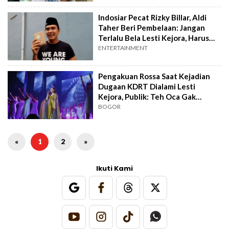
Indosiar Pecat Rizky Billar, Aldi
Taher Beri Pembelaan: Jangan
Terlalu Bela Lesti Kejora, Harus
Netral Dong!
ENTERTAINMENT
Pengakuan Rossa Saat Kejadian
Dugaan KDRT Dialami Lesti
Kejora, Publik: Teh Oca Gak
Mungkin Ngarang
BOGOR
«
1
2
»
Ikuti Kami