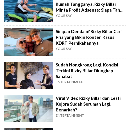
Rumah Tangganya, Rizky Billar
Minta Profit Adsense: Siapa Tahu
Dikasih
YOUR SAY
Simpan Dendam? Rizky Billar Cari
Pria yang Bikin Konten Kasus
KDRT Pernikahannya
YOUR SAY
Sudah Nongkrong Lagi, Kondisi
Terkini Rizky Billar Diungkap
Sahabat
ENTERTAINMENT
Viral Video Rizky Billar dan Lesti
Kejora Sudah Serumah Lagi,
Benarkah?
ENTERTAINMENT