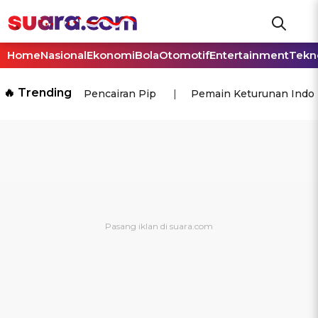
Home
Nasional
Ekonomi
Bola
Otomotif
Entertainment
Tekn
🔥 Trending
Pencairan Pip
Pemain Keturunan Indo