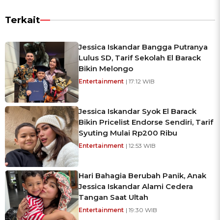
Terkait
Jessica Iskandar Bangga Putranya
Lulus SD, Tarif Sekolah El Barack
Bikin Melongo
Entertainment
| 17:12 WIB
Jessica Iskandar Syok El Barack
Bikin Pricelist Endorse Sendiri, Tarif
Syuting Mulai Rp200 Ribu
Entertainment
| 12:53 WIB
Hari Bahagia Berubah Panik, Anak
Jessica Iskandar Alami Cedera
Tangan Saat Ultah
Entertainment
| 19:30 WIB