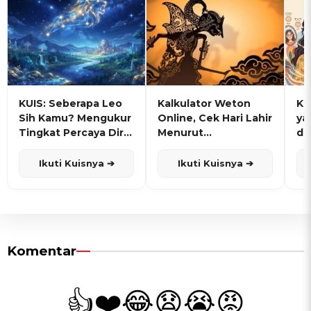
KUIS: Seberapa Leo
Kalkulator Weton
KU
Sih Kamu? Mengukur
Online, Cek Hari Lahir
ya
Tingkat Percaya Diri
Menurut
de
dan Karisma
Penanggalan Jawa
Ikuti Kuisnya ➔
Ikuti Kuisnya ➔
Komentar
👍
❤️
😂
😧
😭
😡