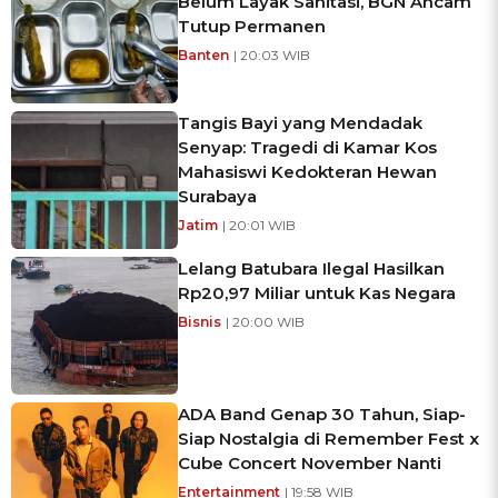
Belum Layak Sanitasi, BGN Ancam
Tutup Permanen
Banten
| 20:03 WIB
Tangis Bayi yang Mendadak
Senyap: Tragedi di Kamar Kos
Mahasiswi Kedokteran Hewan
Surabaya
Jatim
| 20:01 WIB
Lelang Batubara Ilegal Hasilkan
Rp20,97 Miliar untuk Kas Negara
Bisnis
| 20:00 WIB
ADA Band Genap 30 Tahun, Siap-
Siap Nostalgia di Remember Fest x
Cube Concert November Nanti
Entertainment
| 19:58 WIB