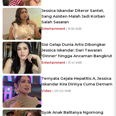
Jessica Iskandar Diteror Santet,
Sang Asisten Malah Jadi Korban
Salah Sasaran
Entertainment
| 15:55 WIB
Sisi Gelap Dunia Artis Dibongkar
Jessica Iskandar: Dari Tawaran
'Dinner' hingga Ancaman Bangkrut
Entertainment
| 13:41 WIB
Ternyata Gejala Hepatitis A, Jessica
Iskandar Kira Dirinya Cuma Demam
Video
| 09:00 WIB
Syok Anak Balitanya Ngomong