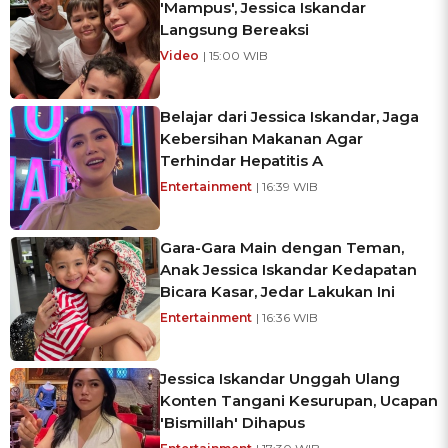
'Mampus', Jessica Iskandar
Langsung Bereaksi
Video
| 15:00 WIB
Belajar dari Jessica Iskandar, Jaga
Kebersihan Makanan Agar
Terhindar Hepatitis A
Entertainment
| 16:39 WIB
Gara-Gara Main dengan Teman,
Anak Jessica Iskandar Kedapatan
Bicara Kasar, Jedar Lakukan Ini
Entertainment
| 16:36 WIB
Jessica Iskandar Unggah Ulang
Konten Tangani Kesurupan, Ucapan
'Bismillah' Dihapus