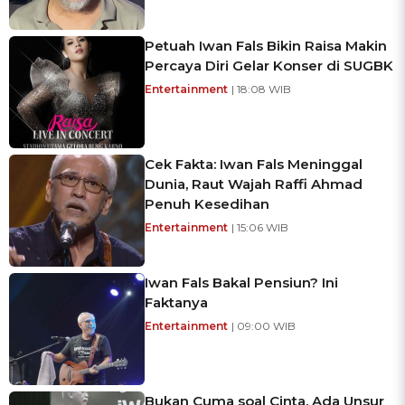
Petuah Iwan Fals Bikin Raisa Makin
Percaya Diri Gelar Konser di SUGBK
Entertainment
| 18:08 WIB
Cek Fakta: Iwan Fals Meninggal
Dunia, Raut Wajah Raffi Ahmad
Penuh Kesedihan
Entertainment
| 15:06 WIB
Iwan Fals Bakal Pensiun? Ini
Faktanya
Entertainment
| 09:00 WIB
Bukan Cuma soal Cinta, Ada Unsur