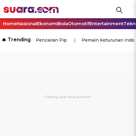
Home
Nasional
Ekonomi
Bola
Otomotif
Entertainment
Tekn
🔥 Trending
Pencairan Pip
Pemain Keturunan Indo