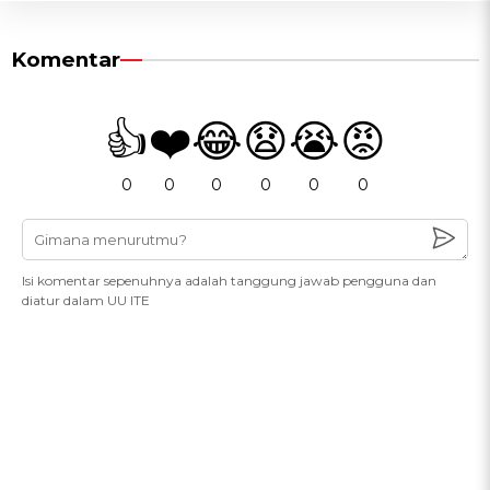
Komentar
👍
❤️
😂
😧
😭
😡
0
0
0
0
0
0
Isi komentar sepenuhnya adalah tanggung jawab pengguna dan
diatur dalam UU ITE