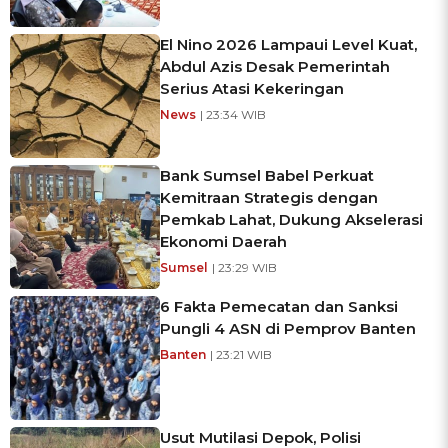
El Nino 2026 Lampaui Level Kuat,
Abdul Azis Desak Pemerintah
Serius Atasi Kekeringan
News
| 23:34 WIB
Bank Sumsel Babel Perkuat
Kemitraan Strategis dengan
Pemkab Lahat, Dukung Akselerasi
Ekonomi Daerah
Sumsel
| 23:29 WIB
6 Fakta Pemecatan dan Sanksi
Pungli 4 ASN di Pemprov Banten
Banten
| 23:21 WIB
Usut Mutilasi Depok, Polisi