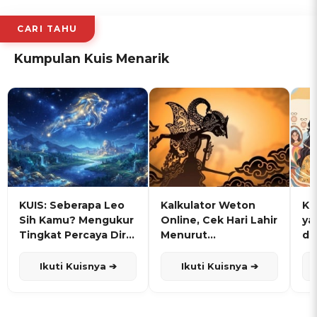
CARI TAHU
Kumpulan Kuis Menarik
KUIS: Seberapa Leo
Kalkulator Weton
KU
Sih Kamu? Mengukur
Online, Cek Hari Lahir
ya
Tingkat Percaya Diri
Menurut
de
dan Karisma
Penanggalan Jawa
Ikuti Kuisnya ➔
Ikuti Kuisnya ➔