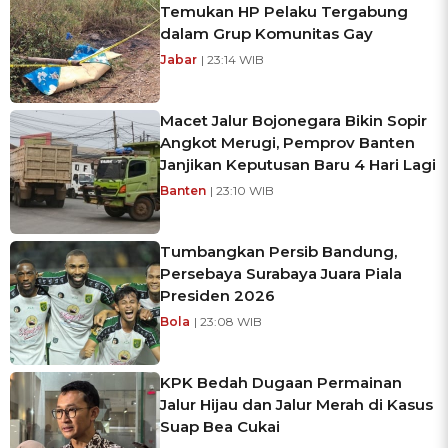
Temukan HP Pelaku Tergabung
dalam Grup Komunitas Gay
Jabar
| 23:14 WIB
Macet Jalur Bojonegara Bikin Sopir
Angkot Merugi, Pemprov Banten
Janjikan Keputusan Baru 4 Hari Lagi
Banten
| 23:10 WIB
Tumbangkan Persib Bandung,
Persebaya Surabaya Juara Piala
Presiden 2026
Bola
| 23:08 WIB
KPK Bedah Dugaan Permainan
Jalur Hijau dan Jalur Merah di Kasus
Suap Bea Cukai