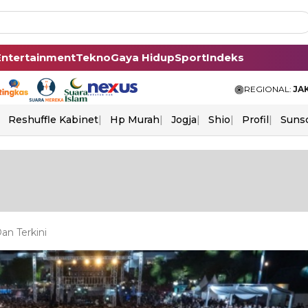
Entertainment
Tekno
Gaya Hidup
Sport
Indeks
REGIONAL:
JA
Reshuffle Kabinet
Hp Murah
Jogja
Shio
Profil
Suns
an Terkini