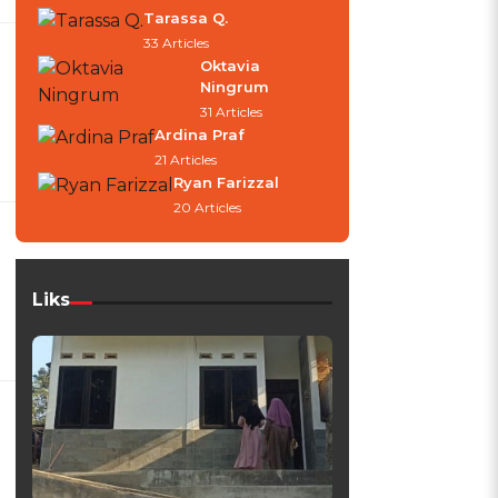
Tarassa Q.
33 Articles
Oktavia
Ningrum
31 Articles
Ardina Praf
21 Articles
Ryan Farizzal
20 Articles
Liks