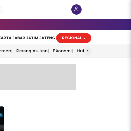
KARTA
JABAR
JATIM
JATENG
REGIONAL
›
creen
Perang As-Iran
Ekonomi
Hut Ri