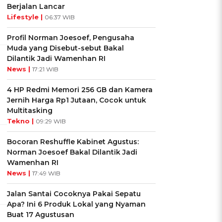
Berjalan Lancar
Lifestyle |
06:37 WIB
Profil Norman Joesoef, Pengusaha
Muda yang Disebut-sebut Bakal
Dilantik Jadi Wamenhan RI
News |
17:21 WIB
4 HP Redmi Memori 256 GB dan Kamera
Jernih Harga Rp1 Jutaan, Cocok untuk
Multitasking
Tekno |
09:29 WIB
Bocoran Reshuffle Kabinet Agustus:
Norman Joesoef Bakal Dilantik Jadi
Wamenhan RI
News |
17:49 WIB
Jalan Santai Cocoknya Pakai Sepatu
Apa? Ini 6 Produk Lokal yang Nyaman
Buat 17 Agustusan