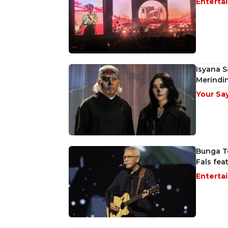
Enterta
Isyana S
Merindi
Your Sa
Bunga Te
Fals fea
Enterta