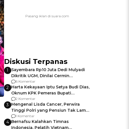
Diskusi Terpanas
Sayembara Rp10 Juta Dedi Mulyadi
1
Dikritik UGM, Dinilai Cermin
Gagalnya Negara Jamin Keamanan
6 Komentar
Harta Kekayaan Iptu Setya Budi Dias,
2
Oknum KPK Pemeras Bupati
Pemalang
2 Komentar
Mengenal Lisda Cancer, Perwira
3
Tinggi Polri yang Pensiun Tak Lama
Usai Jadi Brigjen
1 Komentar
Bernafsu Kalahkan Timnas
4
Indonesia, Pelatih Vietnam