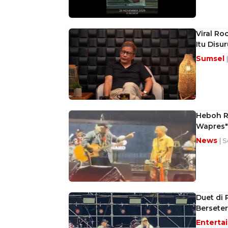
Viral Ro
Itu Disu
Sumsel
Heboh Ro
Wapres",
News
| 
Duet di 
Bersete
Enterta