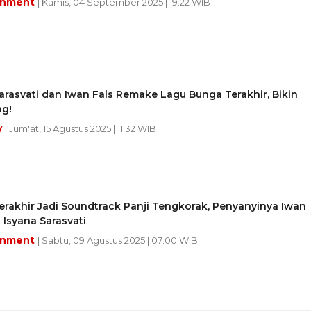
inment
| Kamis, 04 September 2025 | 19:22 WIB
arasvati dan Iwan Fals Remake Lagu Bunga Terakhir, Bikin
ng!
y
| Jum'at, 15 Agustus 2025 | 11:32 WIB
rakhir Jadi Soundtrack Panji Tengkorak, Penyanyinya Iwan
t Isyana Sarasvati
inment
| Sabtu, 09 Agustus 2025 | 07:00 WIB