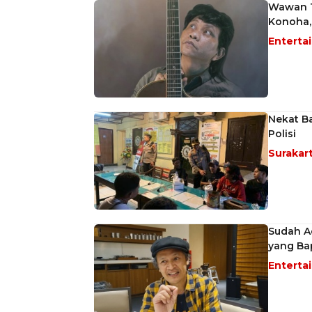
Wawan T
Konoha,
Enterta
Nekat Ba
Polisi
Surakar
Sudah Ad
yang Bap
Enterta