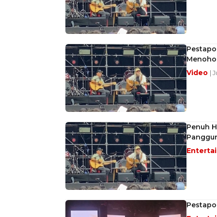
Pestapor
Menohok
Video
| 
Penuh Ha
Panggun
Enterta
Pestapor