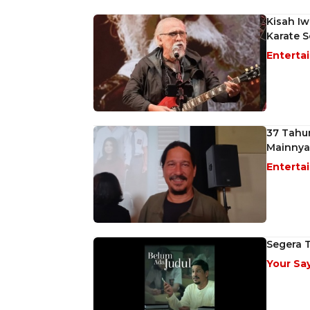
Kisah Iw
Karate S
Enterta
37 Tahu
Mainnya
Enterta
Segera T
Your Sa