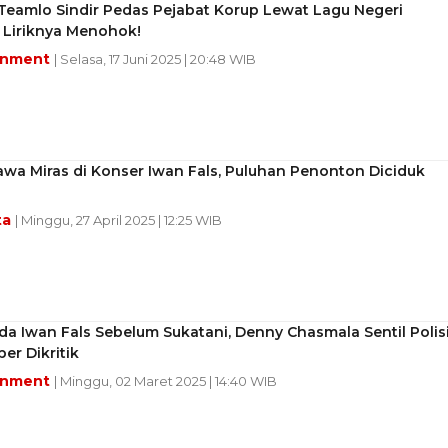
eamlo Sindir Pedas Pejabat Korup Lewat Lagu Negeri
 Liriknya Menohok!
inment
| Selasa, 17 Juni 2025 | 20:48 WIB
wa Miras di Konser Iwan Fals, Puluhan Penonton Diciduk
ta
| Minggu, 27 April 2025 | 12:25 WIB
a Iwan Fals Sebelum Sukatani, Denny Chasmala Sentil Polis
er Dikritik
inment
| Minggu, 02 Maret 2025 | 14:40 WIB