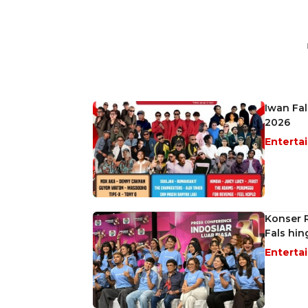
Iwan Fal
2026
Enterta
Konser R
Fals hi
Enterta