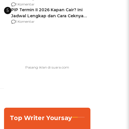
Berencana Pakai Jimat di Pakansari
1 Komentar
PIP Termin II 2026 Kapan Cair? Ini
5
Jadwal Lengkap dan Cara Ceknya
agar Dana Tidak Hangus!
1 Komentar
Top Writer Yoursay