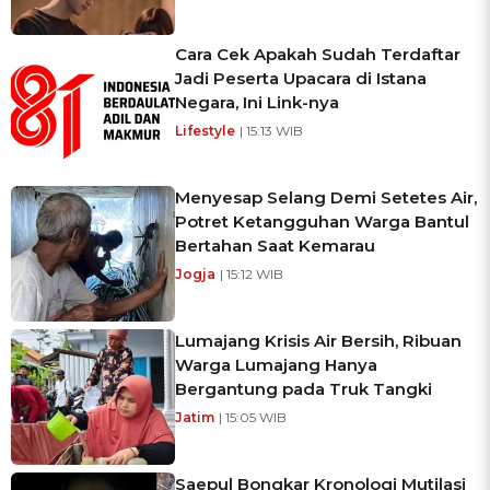
Cara Cek Apakah Sudah Terdaftar
Jadi Peserta Upacara di Istana
Negara, Ini Link-nya
Lifestyle
| 15:13 WIB
Menyesap Selang Demi Setetes Air,
Potret Ketangguhan Warga Bantul
Bertahan Saat Kemarau
Jogja
| 15:12 WIB
Lumajang Krisis Air Bersih, Ribuan
Warga Lumajang Hanya
Bergantung pada Truk Tangki
Jatim
| 15:05 WIB
Saepul Bongkar Kronologi Mutilasi