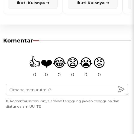
Ikuti Kuisnya ➔
Ikuti Kuisnya ➔
Komentar
👍
❤️
😂
😧
😭
😡
0
0
0
0
0
0
Isi komentar sepenuhnya adalah tanggung jawab pengguna dan
diatur dalam UU ITE