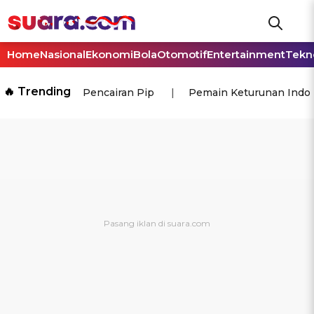
Home
Nasional
Ekonomi
Bola
Otomotif
Entertainment
Tekn
🔥 Trending
Pencairan Pip
Pemain Keturunan Indo