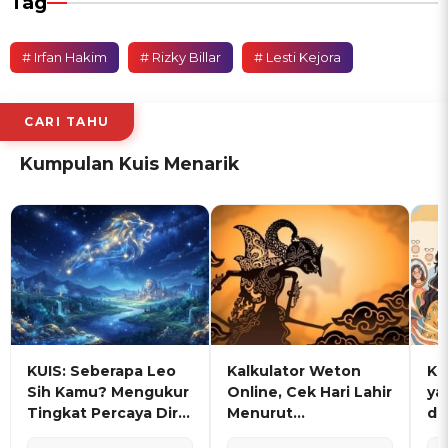
Tag
# Irfan Hakim
# Rizky Billar
# Lesti Kejora
CARI TAHU
Kumpulan Kuis Menarik
KUIS: Seberapa Leo
Kalkulator Weton
KU
Sih Kamu? Mengukur
Online, Cek Hari Lahir
ya
Tingkat Percaya Diri
Menurut
de
dan Karisma
Penanggalan Jawa