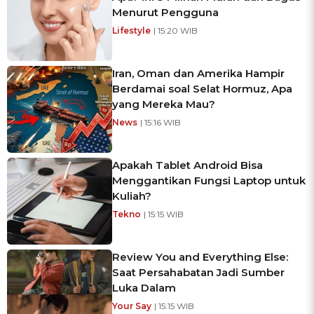
Menurut Pengguna
Lifestyle
| 15:20 WIB
Iran, Oman dan Amerika Hampir
Berdamai soal Selat Hormuz, Apa
yang Mereka Mau?
News
| 15:16 WIB
Apakah Tablet Android Bisa
Menggantikan Fungsi Laptop untuk
Kuliah?
Tekno
| 15:15 WIB
Review You and Everything Else:
Saat Persahabatan Jadi Sumber
Luka Dalam
Your Say
| 15:15 WIB