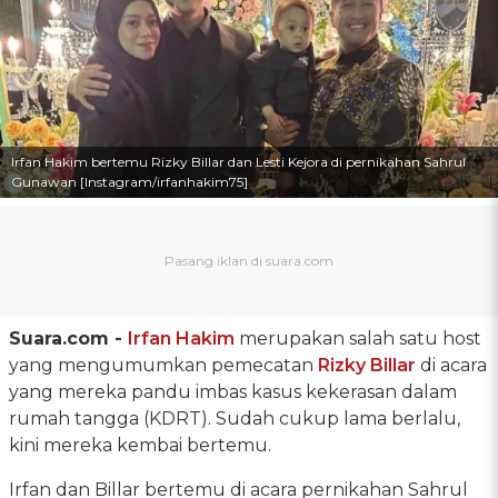
Irfan Hakim bertemu Rizky Billar dan Lesti Kejora di pernikahan Sahrul
Gunawan [Instagram/irfanhakim75]
Suara.com -
Irfan Hakim
merupakan salah satu host
yang mengumumkan pemecatan
Rizky Billar
di acara
yang mereka pandu imbas kasus kekerasan dalam
rumah tangga (KDRT). Sudah cukup lama berlalu,
kini mereka kembai bertemu.
Irfan dan Billar bertemu di acara pernikahan Sahrul