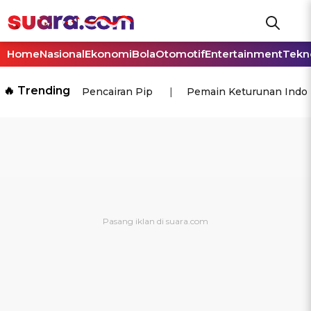
Home
Nasional
Ekonomi
Bola
Otomotif
Entertainment
Tekn
🔥 Trending
Pencairan Pip
Pemain Keturunan Indo