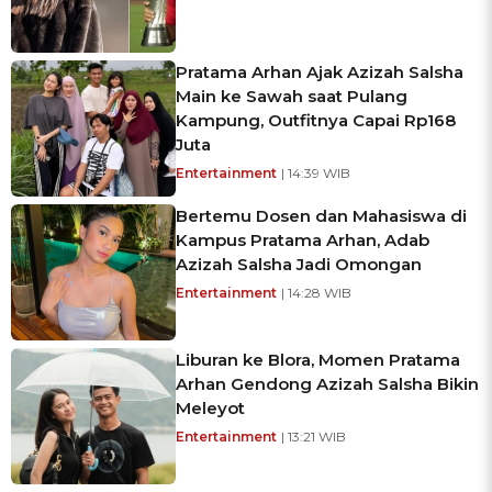
Pratama Arhan Ajak Azizah Salsha
Main ke Sawah saat Pulang
Kampung, Outfitnya Capai Rp168
Juta
Entertainment
| 14:39 WIB
Bertemu Dosen dan Mahasiswa di
Kampus Pratama Arhan, Adab
Azizah Salsha Jadi Omongan
Entertainment
| 14:28 WIB
Liburan ke Blora, Momen Pratama
Arhan Gendong Azizah Salsha Bikin
Meleyot
Entertainment
| 13:21 WIB