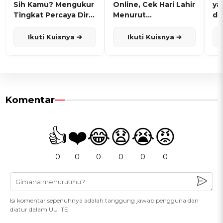
Sih Kamu? Mengukur
Online, Cek Hari Lahir
ya
Tingkat Percaya Diri
Menurut
de
dan Karisma
Penanggalan Jawa
Ikuti Kuisnya ➔
Ikuti Kuisnya ➔
Komentar
👍
❤️
😂
😧
😭
😡
0
0
0
0
0
0
Isi komentar sepenuhnya adalah tanggung jawab pengguna dan
diatur dalam UU ITE