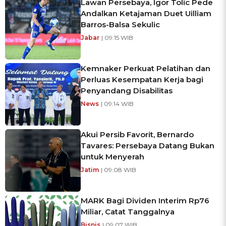
Lawan Persebaya, Igor Tolic Pede
Andalkan Ketajaman Duet Uilliam
Barros-Balsa Sekulic
Jabar
| 09:15 WIB
Kemnaker Perkuat Pelatihan dan
Perluas Kesempatan Kerja bagi
Penyandang Disabilitas
News
| 09:14 WIB
Akui Persib Favorit, Bernardo
Tavares: Persebaya Datang Bukan
untuk Menyerah
Jatim
| 09:08 WIB
MARK Bagi Dividen Interim Rp76
Miliar, Catat Tanggalnya
Bisnis
| 09:07 WIB