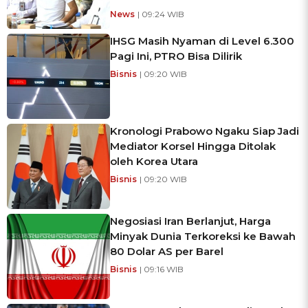
News
| 09:24 WIB
IHSG Masih Nyaman di Level 6.300
Pagi Ini, PTRO Bisa Dilirik
Bisnis
| 09:20 WIB
Kronologi Prabowo Ngaku Siap Jadi
Mediator Korsel Hingga Ditolak
oleh Korea Utara
Bisnis
| 09:20 WIB
Negosiasi Iran Berlanjut, Harga
Minyak Dunia Terkoreksi ke Bawah
80 Dolar AS per Barel
Bisnis
| 09:16 WIB