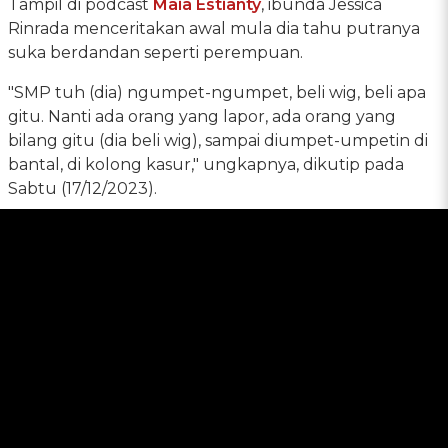
Tampil di podcast
Maia Estianty
, ibunda Jessica
Rinrada menceritakan awal mula dia tahu putranya
suka berdandan seperti perempuan.
"SMP tuh (dia) ngumpet-ngumpet, beli wig, beli apa
gitu. Nanti ada orang yang lapor, ada orang yang
bilang gitu (dia beli wig), sampai diumpet-umpetin di
bantal, di kolong kasur," ungkapnya, dikutip pada
Sabtu (17/12/2023).