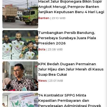
Macet Jalur Bojonegara Bikin Sopir
Angkot Merugi, Pemprov Banten
Janjikan Keputusan Baru 4 Hari Lagi
Banten
| 23:10 WIB
Tumbangkan Persib Bandung,
Persebaya Surabaya Juara Piala
Presiden 2026
Bola
| 23:08 WIB
KPK Bedah Dugaan Permainan
Jalur Hijau dan Jalur Merah di Kasus
Suap Bea Cukai
News
| 23:01 WIB
74 Kontraktor SPPG Minta
Kepastian Pembayaran dan
Penyelesaian Administrasi Proyek