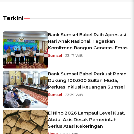
Terkini
Bank Sumsel Babel Raih Apresiasi
Hari Anak Nasional, Tegaskan
Komitmen Bangun Generasi Emas
Sumsel
| 23:47 WIB
Bank Sumsel Babel Perkuat Peran
Dukung 100.000 Sultan Muda,
Perluas Inklusi Keuangan Sumsel
Sumsel
| 23:39 WIB
El Nino 2026 Lampaui Level Kuat,
Abdul Azis Desak Pemerintah
Serius Atasi Kekeringan
News
| 23:34 WIB