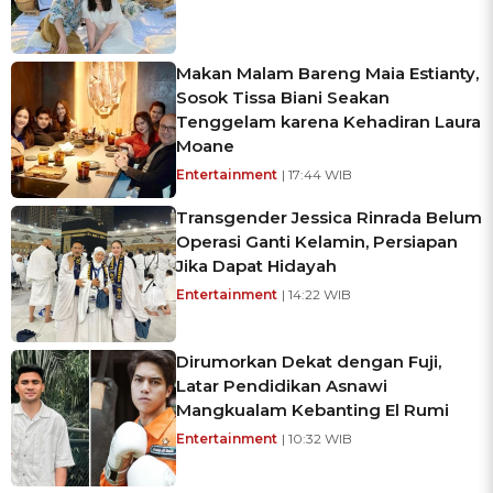
Makan Malam Bareng Maia Estianty,
Sosok Tissa Biani Seakan
Tenggelam karena Kehadiran Laura
Moane
Entertainment
| 17:44 WIB
Transgender Jessica Rinrada Belum
Operasi Ganti Kelamin, Persiapan
Jika Dapat Hidayah
Entertainment
| 14:22 WIB
Dirumorkan Dekat dengan Fuji,
Latar Pendidikan Asnawi
Mangkualam Kebanting El Rumi
Entertainment
| 10:32 WIB