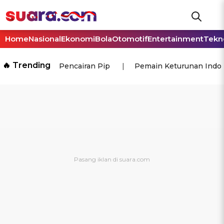
Home
Nasional
Ekonomi
Bola
Otomotif
Entertainment
Tekn
🔥 Trending
Pencairan Pip
Pemain Keturunan Indo