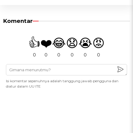
Komentar
👍
❤️
😂
😧
😭
😡
0
0
0
0
0
0
Isi komentar sepenuhnya adalah tanggung jawab pengguna dan
diatur dalam UU ITE