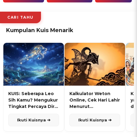
CARI TAHU
Kumpulan Kuis Menarik
KUIS: Seberapa Leo
Kalkulator Weton
KU
Sih Kamu? Mengukur
Online, Cek Hari Lahir
ya
Tingkat Percaya Diri
Menurut
de
dan Karisma
Penanggalan Jawa
Ikuti Kuisnya ➔
Ikuti Kuisnya ➔