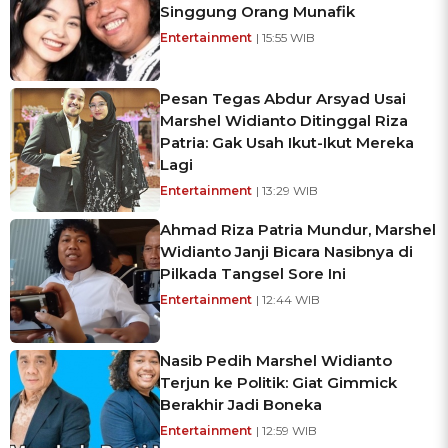
Singgung Orang Munafik
Entertainment
| 15:55 WIB
Pesan Tegas Abdur Arsyad Usai
Marshel Widianto Ditinggal Riza
Patria: Gak Usah Ikut-Ikut Mereka
Lagi
Entertainment
| 13:29 WIB
Ahmad Riza Patria Mundur, Marshel
Widianto Janji Bicara Nasibnya di
Pilkada Tangsel Sore Ini
Entertainment
| 12:44 WIB
Nasib Pedih Marshel Widianto
Terjun ke Politik: Giat Gimmick
Berakhir Jadi Boneka
Entertainment
| 12:59 WIB