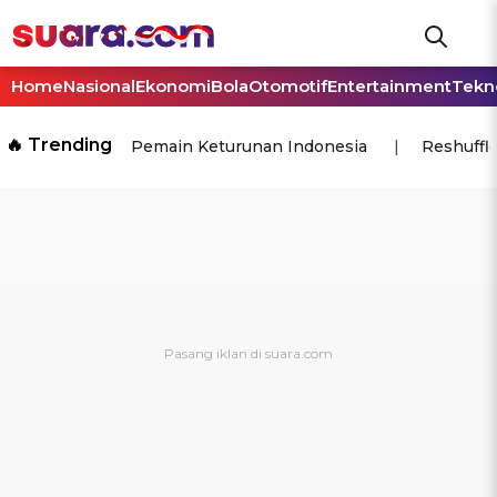
Home
Nasional
Ekonomi
Bola
Otomotif
Entertainment
Tekn
🔥 Trending
Pemain Keturunan Indonesia
Reshuffl