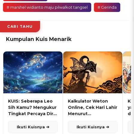
# marshel widianto maju pilwalkot tangsel
# Gerinda
CARI TAHU
Kumpulan Kuis Menarik
KUIS: Seberapa Leo
Kalkulator Weton
KU
Sih Kamu? Mengukur
Online, Cek Hari Lahir
ya
Tingkat Percaya Diri
Menurut
de
dan Karisma
Penanggalan Jawa
Ikuti Kuisnya ➔
Ikuti Kuisnya ➔