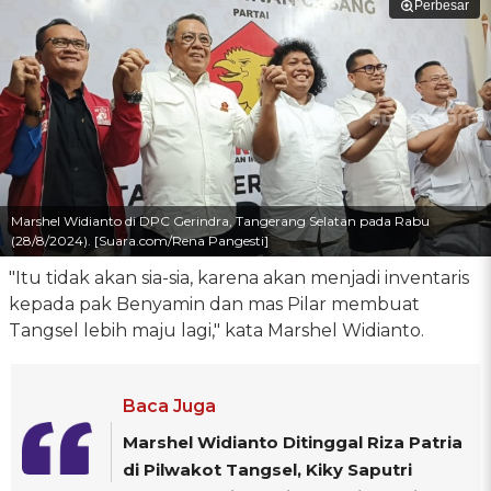
Perbesar
Marshel Widianto di DPC Gerindra, Tangerang Selatan pada Rabu
(28/8/2024). [Suara.com/Rena Pangesti]
"Itu tidak akan sia-sia, karena akan menjadi inventaris
kepada pak Benyamin dan mas Pilar membuat
Tangsel lebih maju lagi," kata Marshel Widianto.
Baca Juga
Marshel Widianto Ditinggal Riza Patria
di Pilwakot Tangsel, Kiky Saputri