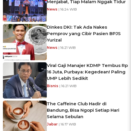
Menjabat, Tiap Malam Nggak Tidur
News
| 16:24 WIB
Dinkes DKI: Tak Ada Nakes
Pemprov yang Cibir Pasien BPJS
Yurizal
News
| 16:21 WIB
Viral Gaji Manajer KDMP Tembus Rp
16 Juta, Purbaya: Kegedean! Paling
UMP Lebih Sedikit
Bisnis
| 16:21 WIB
The Caffeine Club Hadir di
Bandung, Bisa Ngopi Setiap Hari
Selama Sebulan
Jabar
| 16:17 WIB