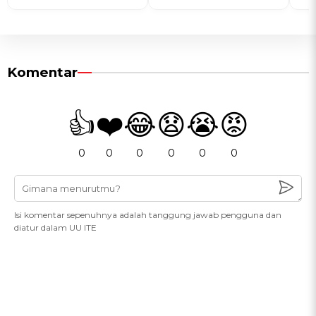
Komentar
👍
❤️
😂
😧
😭
😡
0
0
0
0
0
0
Isi komentar sepenuhnya adalah tanggung jawab pengguna dan
diatur dalam UU ITE