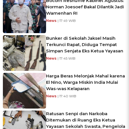
Bocorn Reshuffle Kabinet Agustus:
Norman Joesoef Bakal Dilantik Jadi
Wamenhan RI
News
| 17:49 WIB
Bunker di Sekolah Jaksel Masih
Terkunci Rapat, Diduga Tempat
Simpan Senjata Eks Ketua Yayasan
News
| 17:45 WIB
Harga Beras Melonjak Mahal karena
El Nino, Warga Miskin India Mulai
Was-was Kelaparan
News
| 17:40 WIB
Ratusan Senpi dan Narkoba
Ditemukan di Ruang Eks Ketua
Yayasan Sekolah Swasta, Pengelola