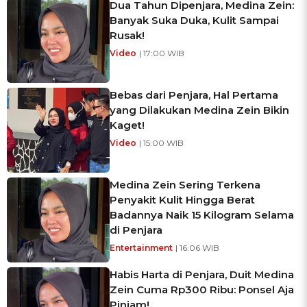
Dua Tahun Dipenjara, Medina Zein:
Banyak Suka Duka, Kulit Sampai
Rusak!
Video
| 17:00 WIB
Bebas dari Penjara, Hal Pertama
yang Dilakukan Medina Zein Bikin
Kaget!
Video
| 15:00 WIB
Medina Zein Sering Terkena
Penyakit Kulit Hingga Berat
Badannya Naik 15 Kilogram Selama
di Penjara
Entertainment
| 16:06 WIB
Habis Harta di Penjara, Duit Medina
Zein Cuma Rp300 Ribu: Ponsel Aja
Pinjam!