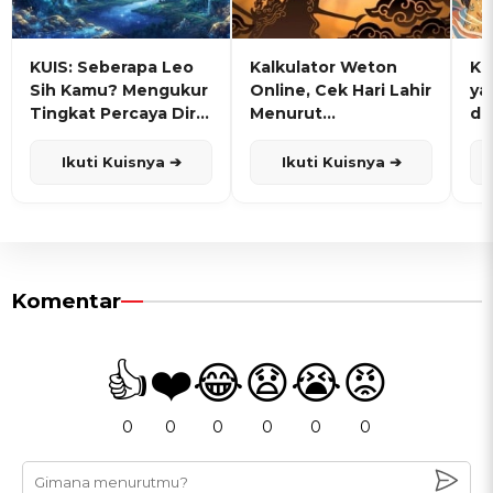
KUIS: Seberapa Leo
Kalkulator Weton
KU
Sih Kamu? Mengukur
Online, Cek Hari Lahir
ya
Tingkat Percaya Diri
Menurut
de
dan Karisma
Penanggalan Jawa
Ikuti Kuisnya ➔
Ikuti Kuisnya ➔
Komentar
👍
❤️
😂
😧
😭
😡
0
0
0
0
0
0