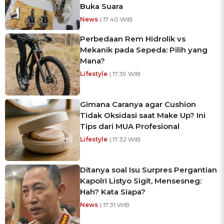
Buka Suara
News
| 17:40 WIB
Perbedaan Rem Hidrolik vs
Mekanik pada Sepeda: Pilih yang
Mana?
Lifestyle
| 17:39 WIB
Gimana Caranya agar Cushion
Tidak Oksidasi saat Make Up? Ini
Tips dari MUA Profesional
Lifestyle
| 17:32 WIB
Ditanya soal Isu Surpres Pergantian
Kapolri Listyo Sigit, Mensesneg:
Hah? Kata Siapa?
News
| 17:31 WIB