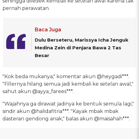
sehingga diledek kembali ke setelan awal karena tak
pernah perawatan.
Baca Juga
Dulu Berseteru, Marissya Icha Jenguk
Medina Zein di Penjara Bawa 2 Tas
Besar
"Kok beda mukanya," komentar akun @heygadi***.
"Fillernya hilang semua jadi kembali ke setelan awal,"
sahut akun @ayya_farees***.
"Wajahnya ga dirawat jadinya ke bentuk semula lagi,"
sindir akun @halidafitria***. "Kayak mbak mbak
dasteran gendong anak," balas akun @maisahah***.