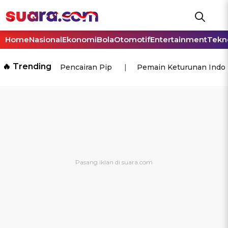
Home
Nasional
Ekonomi
Bola
Otomotif
Entertainment
Tekn
🔥 Trending
Pencairan Pip
Pemain Keturunan Indo