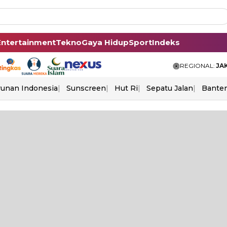
Entertainment
Tekno
Gaya Hidup
Sport
Indeks
REGIONAL:
JA
unan Indonesia
Sunscreen
Hut Ri
Sepatu Jalan
Bante