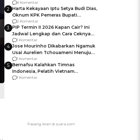
Gagalnya Negara Jamin Keamanan
6 Komentar
Harta Kekayaan Iptu Setya Budi Dias,
2
Oknum KPK Pemeras Bupati
Pemalang
2 Komentar
PIP Termin II 2026 Kapan Cair? Ini
3
Jadwal Lengkap dan Cara Ceknya
agar Dana Tidak Hangus!
1 Komentar
Jose Mourinho Dikabarkan Ngamuk
4
Usai Aurelien Tchouameni Menuju
Manchester United
1 Komentar
Bernafsu Kalahkan Timnas
5
Indonesia, Pelatih Vietnam
Berencana Pakai Jimat di Pakansari
1 Komentar