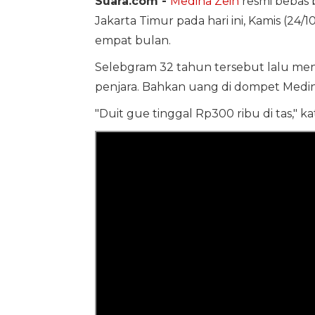
Suara.com -
Medina Zein
resmi bebas 
Jakarta Timur pada hari ini, Kamis (24
empat bulan.
Selebgram 32 tahun tersebut lalu me
penjara. Bahkan uang di dompet Medina
"Duit gue tinggal Rp300 ribu di tas," k