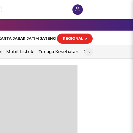
KARTA
JABAR
JATIM
JATENG
REGIONAL
›
n
Mobil Listrik
Tenaga Kesehatan
Piala Aff 2026
Ekono