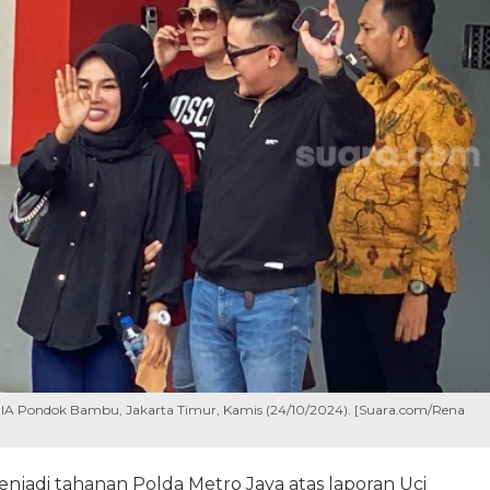
 IIA Pondok Bambu, Jakarta Timur, Kamis (24/10/2024). [Suara.com/Rena
enjadi tahanan Polda Metro Jaya atas laporan Uci