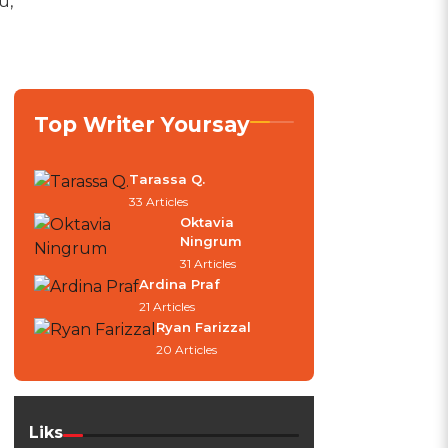
u,
Top Writer Yoursay
Tarassa Q.
33 Articles
Oktavia
Ningrum
31 Articles
Ardina Praf
21 Articles
Ryan Farizzal
20 Articles
Liks