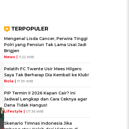
TERPOPULER
Mengenal Lisda Cancer, Perwira Tinggi
Polri yang Pensiun Tak Lama Usai Jadi
Brigjen
News |
11:22 WIB
Pelatih FC Twente Usir Mees Hilgers:
Saya Tak Berharap Dia Kembali ke Klub!
Bola |
17:39 WIB
PIP Termin II 2026 Kapan Cair? Ini
Jadwal Lengkap dan Cara Ceknya agar
Dana Tidak Hangus!
Lifestyle |
07:36 WIB
Skenario Timnas Indonesia Jika