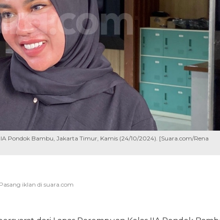
 IIA Pondok Bambu, Jakarta Timur, Kamis (24/10/2024). [Suara.com/Rena