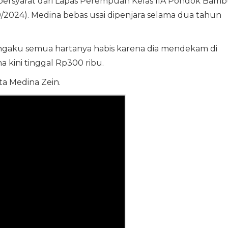
bersyarat dari Lapas Perempuan Kelas IIA Pondok Bamb
/10/2024). Medina bebas usai dipenjara selama dua tahun
ngaku semua hartanya habis karena dia mendekam di
 kini tinggal Rp300 ribu.
ata Medina Zein.