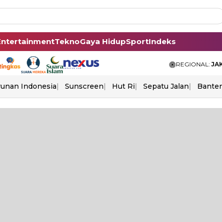
Entertainment
Tekno
Gaya Hidup
Sport
Indeks
REGIONAL:
JA
unan Indonesia
Sunscreen
Hut Ri
Sepatu Jalan
Bante