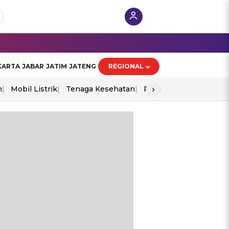
KARTA
JABAR
JATIM
JATENG
REGIONAL
›
n
Mobil Listrik
Tenaga Kesehatan
Piala Aff 2026
Ekono