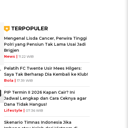
TERPOPULER
Mengenal Lisda Cancer, Perwira Tinggi
Polri yang Pensiun Tak Lama Usai Jadi
Brigjen
News |
11:22 WIB
Pelatih FC Twente Usir Mees Hilgers:
”
Saya Tak Berharap Dia Kembali ke Klub!
Bola |
17:39 WIB
PIP Termin II 2026 Kapan Cair? Ini
Jadwal Lengkap dan Cara Ceknya agar
Dana Tidak Hangus!
Lifestyle |
07:36 WIB
Skenario Timnas Indonesia Jika