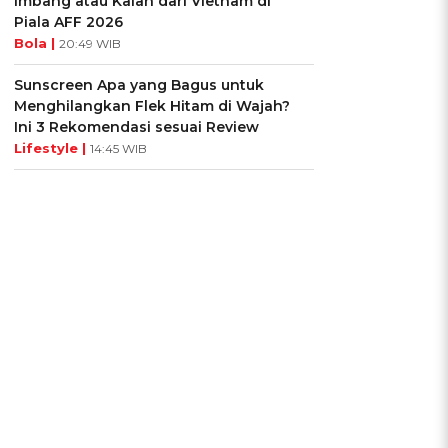
Imbang atau Kalah dari Vietnam di
Piala AFF 2026
Bola |
20:49 WIB
Sunscreen Apa yang Bagus untuk
Menghilangkan Flek Hitam di Wajah?
Ini 3 Rekomendasi sesuai Review
Lifestyle |
14:45 WIB