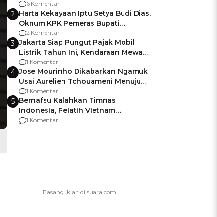
Gagalnya Negara Jamin Keamanan
6 Komentar
Harta Kekayaan Iptu Setya Budi Dias,
2
Oknum KPK Pemeras Bupati
Pemalang
2 Komentar
Jakarta Siap Pungut Pajak Mobil
3
Listrik Tahun Ini, Kendaraan Mewah
Kena hingga 75% PKB
1 Komentar
Jose Mourinho Dikabarkan Ngamuk
4
Usai Aurelien Tchouameni Menuju
Manchester United
1 Komentar
Bernafsu Kalahkan Timnas
5
Indonesia, Pelatih Vietnam
Berencana Pakai Jimat di Pakansari
1 Komentar