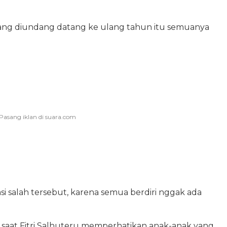
 yang diundang datang ke ulang tahun itu semuanya
i salah tersebut, karena semua berdiri nggak ada
 saat Fitri Salhuteru memperhatikan anak-anak yang