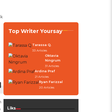
ak
Top Writer Yoursay
Tarassa Q.
33 Articles
Oktavia
Ningrum
31 Articles
Ardina Praf
21 Articles
Ryan Farizzal
20 Articles
n
Liks
a