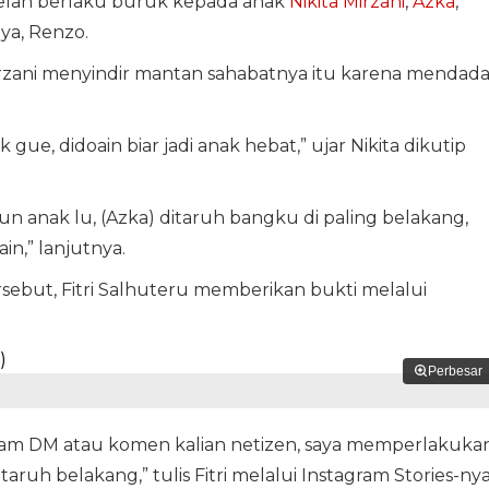
elah berlaku buruk kepada anak
Nikita Mirzani
,
Azka
,
ya, Renzo.
Mirzani menyindir mantan sahabatnya itu karena mendad
gue, didoain biar jadi anak hebat,” ujar Nikita dikutip
hun anak lu, (Azka) ditaruh bangku di paling belakang,
n,” lanjutnya.
sebut, Fitri Salhuteru memberikan bukti melalui
Perbesar
dalam DM atau komen kalian netizen, saya memperlakuka
aruh belakang,” tulis Fitri melalui Instagram Stories-ny