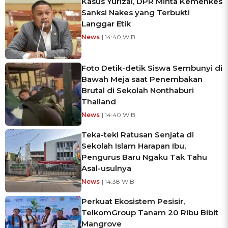
Kasus Yurizal, DPR Minta Kemenkes
Sanksi Nakes yang Terbukti
Langgar Etik
News
| 14:40 WIB
Foto Detik-detik Siswa Sembunyi di
Bawah Meja saat Penembakan
Brutal di Sekolah Nonthaburi
Thailand
News
| 14:40 WIB
Teka-teki Ratusan Senjata di
Sekolah Islam Harapan Ibu,
Pengurus Baru Ngaku Tak Tahu
Asal-usulnya
News
| 14:38 WIB
Perkuat Ekosistem Pesisir,
TelkomGroup Tanam 20 Ribu Bibit
Mangrove