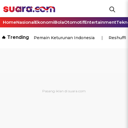
Home
Nasional
Ekonomi
Bola
Otomotif
Entertainment
Tekn
🔥 Trending
Pemain Keturunan Indonesia
Reshuffl