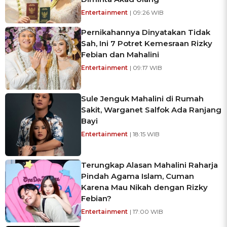
Entertainment
| 09:26 WIB
Pernikahannya Dinyatakan Tidak
Sah, Ini 7 Potret Kemesraan Rizky
Febian dan Mahalini
Entertainment
| 09:17 WIB
Sule Jenguk Mahalini di Rumah
Sakit, Warganet Salfok Ada Ranjang
Bayi
Entertainment
| 18:15 WIB
Terungkap Alasan Mahalini Raharja
Pindah Agama Islam, Cuman
Karena Mau Nikah dengan Rizky
Febian?
Entertainment
| 17:00 WIB