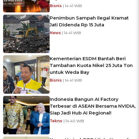
Bisnis
| 14:41 WIB
Penimbun Sampah Ilegal Kramat
Jati Didenda Rp 15 Juta
News
| 14:41 WIB
Kementerian ESDM Bantah Beri
Tambahan Kuota Nikel 25 Juta Ton
untuk Weda Bay
Bisnis
| 14:41 WIB
Indonesia Bangun AI Factory
Terbesar di ASEAN Bersama NVIDIA,
Siap Jadi Hub AI Regional!
Tekno
| 14:40 WIB