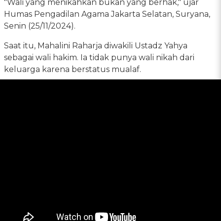
"Wali yang menikahkan bukan yang berhak," ujar
Humas Pengadilan Agama Jakarta Selatan, Suryana,
Senin (25/11/2024).
Saat itu, Mahalini Raharja diwakili Ustadz Yahya
sebagai wali hakim. Ia tidak punya wali nikah dari
keluarga karena berstatus mualaf.