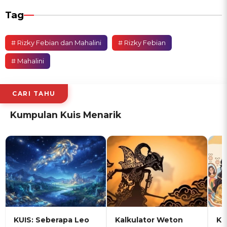
Tag
# Rizky Febian dan Mahalini
# Rizky Febian
# Mahalini
CARI TAHU
Kumpulan Kuis Menarik
KUIS: Seberapa Leo
Kalkulator Weton
KU