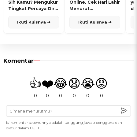
Sih Kamu? Mengukur
Online, Cek Hari Lahir
ya
Tingkat Percaya Diri
Menurut
de
dan Karisma
Penanggalan Jawa
Ikuti Kuisnya ➔
Ikuti Kuisnya ➔
Komentar
👍
❤️
😂
😧
😭
😡
0
0
0
0
0
0
Isi komentar sepenuhnya adalah tanggung jawab pengguna dan
diatur dalam UU ITE