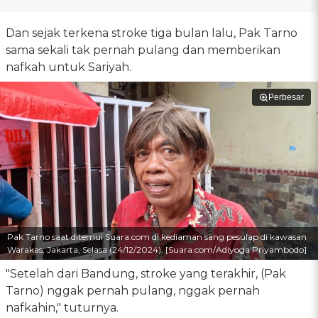
Dan sejak terkena stroke tiga bulan lalu, Pak Tarno
sama sekali tak pernah pulang dan memberikan
nafkah untuk Sariyah.
Perbesar
Pak Tarno saat ditemui Suara.com di kediaman sang pesulap di kawasan
Warakas, Jakarta, Selasa (24/12/2024). [Suara.com/Adiyoga Priyambodo]
"Setelah dari Bandung, stroke yang terakhir, (Pak
Tarno) nggak pernah pulang, nggak pernah
nafkahin," tuturnya.