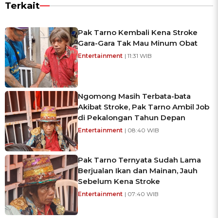
Terkait
Pak Tarno Kembali Kena Stroke
Gara-Gara Tak Mau Minum Obat
Entertainment
| 11:31 WIB
Ngomong Masih Terbata-bata
Akibat Stroke, Pak Tarno Ambil Job
di Pekalongan Tahun Depan
Entertainment
| 08:40 WIB
Pak Tarno Ternyata Sudah Lama
Berjualan Ikan dan Mainan, Jauh
Sebelum Kena Stroke
Entertainment
| 07:40 WIB