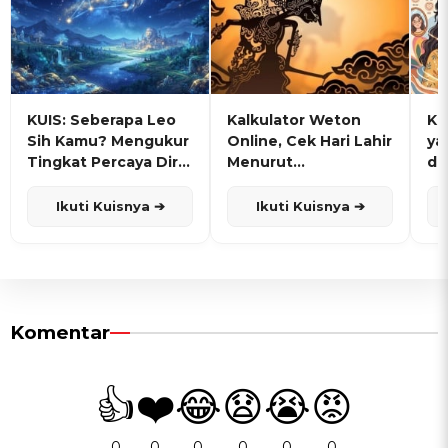
KUIS: Seberapa Leo
Kalkulator Weton
KU
Sih Kamu? Mengukur
Online, Cek Hari Lahir
ya
Tingkat Percaya Diri
Menurut
de
dan Karisma
Penanggalan Jawa
Ikuti Kuisnya ➔
Ikuti Kuisnya ➔
Komentar
👍
❤️
😂
😧
😭
😡
0
0
0
0
0
0