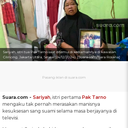
Sariyah, istri tua Pak Tarno saat ditemui di kediamannya di kawasan
Cilincing, Jakarta Utara, Selasa (24/12/2024). [Suara.com/Tiara Rosana]
Suara.com -
Sariyah
, istri pertama
Pak Tarno
mengaku tak pernah merasakan manisnya
kesuksesan sang suami selama masa berjayanya di
televisi.