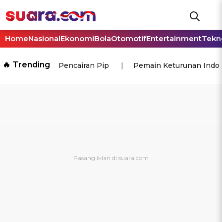
Home
Nasional
Ekonomi
Bola
Otomotif
Entertainment
Tekn
🔥 Trending
Pencairan Pip
Pemain Keturunan Indo