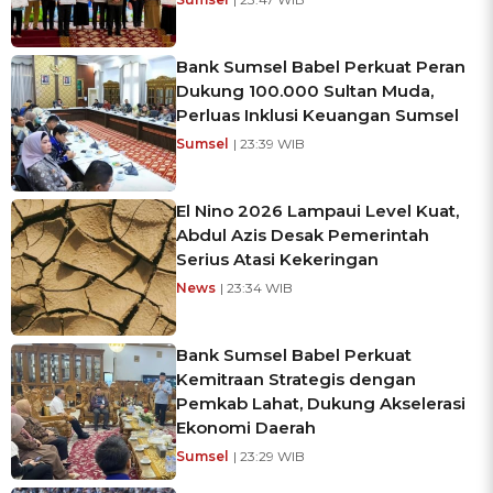
Bank Sumsel Babel Perkuat Peran
Dukung 100.000 Sultan Muda,
Perluas Inklusi Keuangan Sumsel
Sumsel
| 23:39 WIB
El Nino 2026 Lampaui Level Kuat,
Abdul Azis Desak Pemerintah
Serius Atasi Kekeringan
News
| 23:34 WIB
Bank Sumsel Babel Perkuat
Kemitraan Strategis dengan
Pemkab Lahat, Dukung Akselerasi
Ekonomi Daerah
Sumsel
| 23:29 WIB