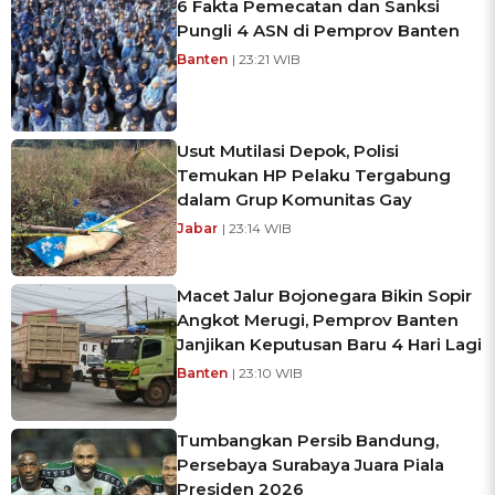
6 Fakta Pemecatan dan Sanksi
Pungli 4 ASN di Pemprov Banten
Banten
| 23:21 WIB
Usut Mutilasi Depok, Polisi
Temukan HP Pelaku Tergabung
dalam Grup Komunitas Gay
Jabar
| 23:14 WIB
Macet Jalur Bojonegara Bikin Sopir
Angkot Merugi, Pemprov Banten
Janjikan Keputusan Baru 4 Hari Lagi
Banten
| 23:10 WIB
Tumbangkan Persib Bandung,
Persebaya Surabaya Juara Piala
Presiden 2026