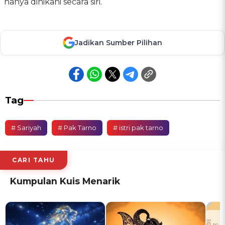
hanya dinikahi secara siri.
Jadikan Sumber Pilihan
Tag
# Sariyah
# Pak Tarno
# istri pak tarno
CARI TAHU
Kumpulan Kuis Menarik