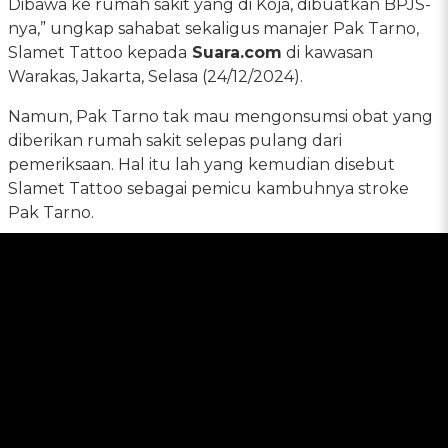
Dibawa ke rumah sakit yang di Koja, dibuatkan BPJS-
nya,” ungkap sahabat sekaligus manajer Pak Tarno,
Slamet Tattoo kepada
Suara.com
di kawasan
Warakas, Jakarta, Selasa (24/12/2024).
Namun, Pak Tarno tak mau mengonsumsi obat yang
diberikan rumah sakit selepas pulang dari
pemeriksaan. Hal itu lah yang kemudian disebut
Slamet Tattoo sebagai pemicu kambuhnya stroke
Pak Tarno.