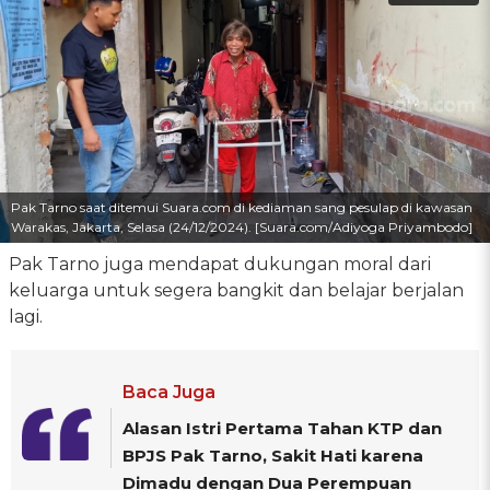
Pak Tarno saat ditemui Suara.com di kediaman sang pesulap di kawasan
Warakas, Jakarta, Selasa (24/12/2024). [Suara.com/Adiyoga Priyambodo]
Pak Tarno juga mendapat dukungan moral dari
keluarga untuk segera bangkit dan belajar berjalan
lagi.
Baca Juga
Alasan Istri Pertama Tahan KTP dan
BPJS Pak Tarno, Sakit Hati karena
Dimadu dengan Dua Perempuan