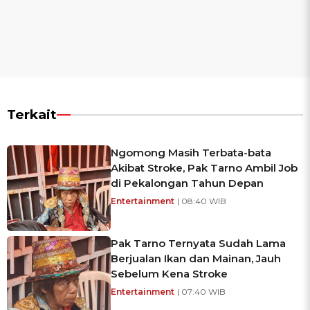
Terkait
Ngomong Masih Terbata-bata
Akibat Stroke, Pak Tarno Ambil Job
di Pekalongan Tahun Depan
Entertainment
| 08:40 WIB
Pak Tarno Ternyata Sudah Lama
Berjualan Ikan dan Mainan, Jauh
Sebelum Kena Stroke
Entertainment
| 07:40 WIB