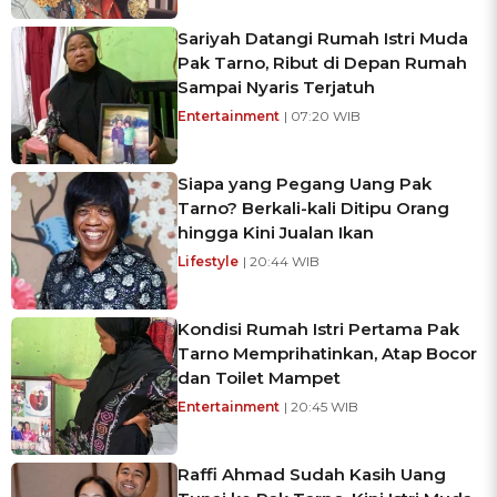
Sariyah Datangi Rumah Istri Muda
Pak Tarno, Ribut di Depan Rumah
Sampai Nyaris Terjatuh
Entertainment
| 07:20 WIB
Siapa yang Pegang Uang Pak
Tarno? Berkali-kali Ditipu Orang
hingga Kini Jualan Ikan
Lifestyle
| 20:44 WIB
Kondisi Rumah Istri Pertama Pak
Tarno Memprihatinkan, Atap Bocor
dan Toilet Mampet
Entertainment
| 20:45 WIB
Raffi Ahmad Sudah Kasih Uang