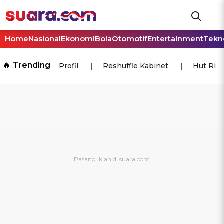
Home
Nasional
Ekonomi
Bola
Otomotif
Entertainment
Tekn
🔥 Trending
Profil
Reshuffle Kabinet
Hut Ri