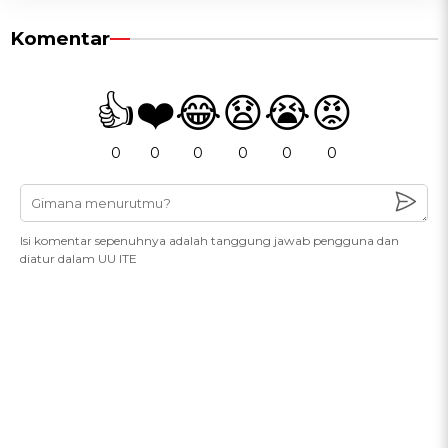
Komentar
👍
❤️
😂
😧
😭
😡
0
0
0
0
0
0
Isi komentar sepenuhnya adalah tanggung jawab pengguna dan
diatur dalam UU ITE