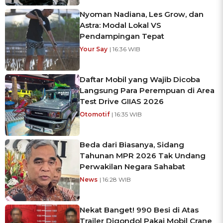
Nyoman Nadiana, Les Grow, dan
Astra: Modal Lokal VS
Pendampingan Tepat
Your Say
| 16:36 WIB
Daftar Mobil yang Wajib Dicoba
Langsung Para Perempuan di Area
Test Drive GIIAS 2026
Otomotif
| 16:35 WIB
Beda dari Biasanya, Sidang
Tahunan MPR 2026 Tak Undang
Perwakilan Negara Sahabat
News
| 16:28 WIB
Nekat Banget! 990 Besi di Atas
Trailer Digondol Pakai Mobil Crane