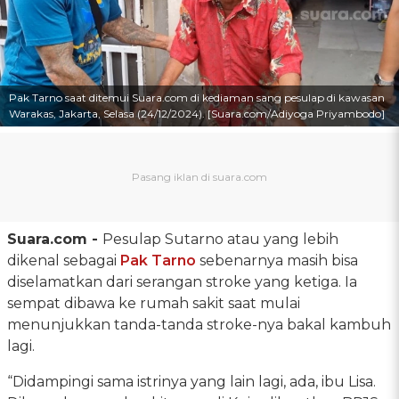
Pak Tarno saat ditemui Suara.com di kediaman sang pesulap di kawasan
Warakas, Jakarta, Selasa (24/12/2024). [Suara.com/Adiyoga Priyambodo]
Suara.com -
Pesulap Sutarno atau yang lebih
dikenal sebagai
Pak Tarno
sebenarnya masih bisa
diselamatkan dari serangan stroke yang ketiga. Ia
sempat dibawa ke rumah sakit saat mulai
menunjukkan tanda-tanda stroke-nya bakal kambuh
lagi.
“Didampingi sama istrinya yang lain lagi, ada, ibu Lisa.