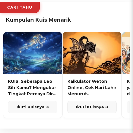
CARI TAHU
Kumpulan Kuis Menarik
KUIS: Seberapa Leo
Kalkulator Weton
KU
Sih Kamu? Mengukur
Online, Cek Hari Lahir
ya
Tingkat Percaya Diri
Menurut
de
dan Karisma
Penanggalan Jawa
Ikuti Kuisnya ➔
Ikuti Kuisnya ➔