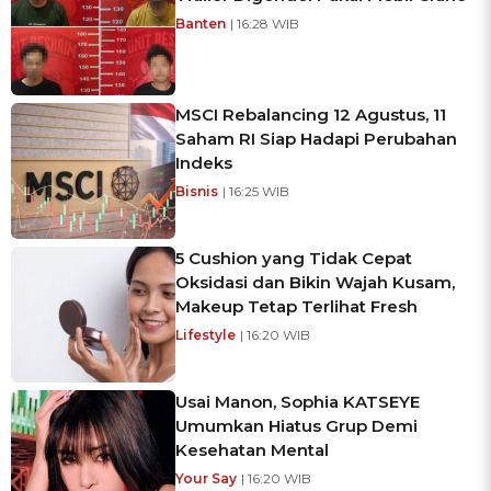
Banten
| 16:28 WIB
MSCI Rebalancing 12 Agustus, 11
Saham RI Siap Hadapi Perubahan
Indeks
Bisnis
| 16:25 WIB
5 Cushion yang Tidak Cepat
Oksidasi dan Bikin Wajah Kusam,
Makeup Tetap Terlihat Fresh
Lifestyle
| 16:20 WIB
Usai Manon, Sophia KATSEYE
Umumkan Hiatus Grup Demi
Kesehatan Mental
Your Say
| 16:20 WIB