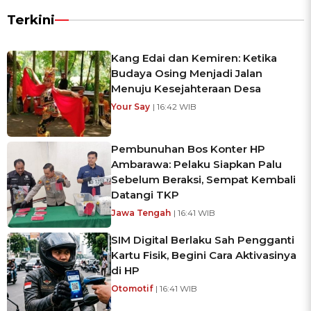
Terkini
Kang Edai dan Kemiren: Ketika
Budaya Osing Menjadi Jalan
Menuju Kesejahteraan Desa
Your Say
| 16:42 WIB
Pembunuhan Bos Konter HP
Ambarawa: Pelaku Siapkan Palu
Sebelum Beraksi, Sempat Kembali
Datangi TKP
Jawa Tengah
| 16:41 WIB
SIM Digital Berlaku Sah Pengganti
Kartu Fisik, Begini Cara Aktivasinya
di HP
Otomotif
| 16:41 WIB