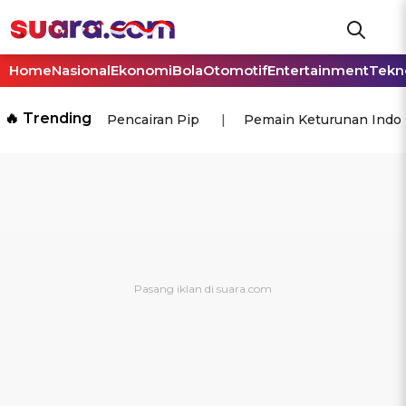
Home
Nasional
Ekonomi
Bola
Otomotif
Entertainment
Tekn
🔥 Trending
Pencairan Pip
Pemain Keturunan Indo