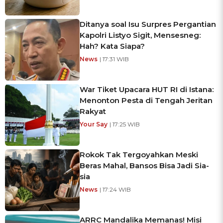
Ditanya soal Isu Surpres Pergantian
Kapolri Listyo Sigit, Mensesneg:
Hah? Kata Siapa?
News
| 17:31 WIB
War Tiket Upacara HUT RI di Istana:
Menonton Pesta di Tengah Jeritan
Rakyat
Your Say
| 17:25 WIB
Rokok Tak Tergoyahkan Meski
Beras Mahal, Bansos Bisa Jadi Sia-
sia
News
| 17:24 WIB
ARRC Mandalika Memanas! Misi