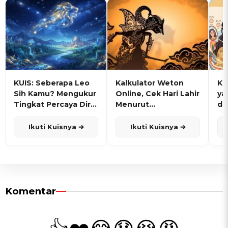
KUIS: Seberapa Leo
Kalkulator Weton
KU
Sih Kamu? Mengukur
Online, Cek Hari Lahir
ya
Tingkat Percaya Diri
Menurut
de
dan Karisma
Penanggalan Jawa
Ikuti Kuisnya ➔
Ikuti Kuisnya ➔
Komentar