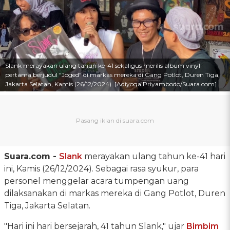
Slank merayakan ulang tahun ke-41 sekaligus merilis album vinyl
pertama berjudul "Joged" di markas mereka di Gang Potlot, Duren Tiga,
Jakarta Selatan, Kamis (26/12/2024). [Adiyoga Priyambodo/Suara.com]
Suara.com -
Slank
merayakan ulang tahun ke-41 hari
ini, Kamis (26/12/2024). Sebagai rasa syukur, para
personel menggelar acara tumpengan uang
dilaksanakan di markas mereka di Gang Potlot, Duren
Tiga, Jakarta Selatan.
"Hari ini hari bersejarah, 41 tahun Slank," ujar
Bimbim