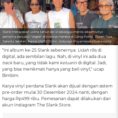
Slank merayakan ulang tahun ke-41 sekaligus merilis album vinyl
pertama berjudul "Joged" di markas mereka di Gang Potlot, Duren Tiga,
Jakarta Selatan, Kamis (26/12/2024). [Adiyoga Priyambodo/Suara.com]
"Ini album ke-25 Slank sebenernya.
Udah
rilis di
digital, ada sembilan lagu. Nah, di vinyl ini ada dua
track
baru, yang tidak kami
keluarin
di digital. Jadi,
yang bisa menikmati hanya yang beli vinyl," ucap
Bimbim.
Karya vinyl perdana Slank akan dijual dengan sistem
pre-order mulai 30 Desember 2024 nanti, dengan
harga Rp499 ribu. Pemesanan dapat dilakukan dari
akun Instagram The Slank Store.