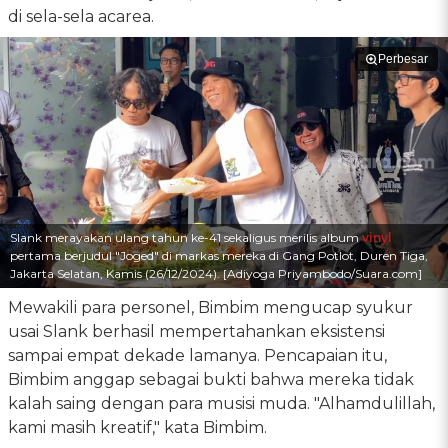
di sela-sela acarea.
Perbesar
Slank merayakan ulang tahun ke-41 sekaligus merilis album
vinyl
pertama berjudul "Joged" di markas mereka di Gang Potlot, Duren Tiga,
Jakarta Selatan, Kamis (26/12/2024). [Adiyoga Priyambodo/Suara.com]
Mewakili para personel, Bimbim mengucap syukur
usai Slank berhasil mempertahankan eksistensi
sampai empat dekade lamanya. Pencapaian itu,
Bimbim anggap sebagai bukti bahwa mereka tidak
kalah saing dengan para musisi muda. "Alhamdulillah,
kami masih kreatif," kata Bimbim.