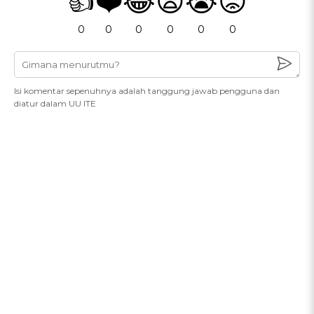
👍
❤️
😂
😧
😭
😡
0
0
0
0
0
0
Isi komentar sepenuhnya adalah tanggung jawab pengguna dan
diatur dalam UU ITE