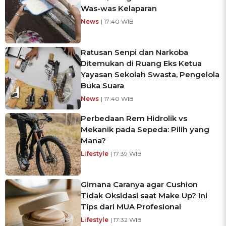
Was-was Kelaparan
News
| 17:40 WIB
Ratusan Senpi dan Narkoba
Ditemukan di Ruang Eks Ketua
Yayasan Sekolah Swasta, Pengelola
Buka Suara
News
| 17:40 WIB
Perbedaan Rem Hidrolik vs
Mekanik pada Sepeda: Pilih yang
Mana?
Lifestyle
| 17:39 WIB
Gimana Caranya agar Cushion
Tidak Oksidasi saat Make Up? Ini
Tips dari MUA Profesional
Lifestyle
| 17:32 WIB