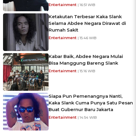
Entertainment
| 16:51 WIB
Ketakutan Terbesar Kaka Slank
Selama Abdee Negara Dirawat di
Rumah Sakit
Entertainment
| 15:46 WIB
Kabar Baik, Abdee Negara Mulai
Bisa Manggung Bareng Slank
Entertainment
| 15:16 WIB
Siapa Pun Pemenangnya Nanti,
Kaka Slank Cuma Punya Satu Pesan
Buat Gubernur Baru Jakarta
Entertainment
| 14:54 WIB