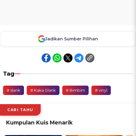
Jadikan Sumber Pilihan
Tag
# slank
# Kaka Slank
# Bimbim
# vinyl
CARI TAHU
Kumpulan Kuis Menarik