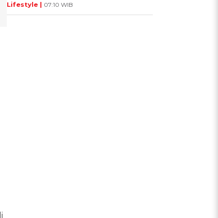
Lifestyle |
07:10 WIB
i