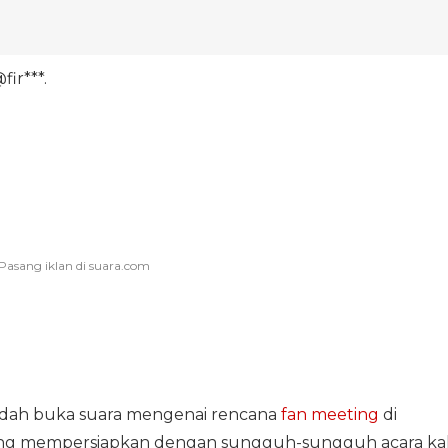
fir***.
udah buka suara mengenai rencana
fan meeting
di
lang mempersiapkan dengan sungguh-sungguh acara kal