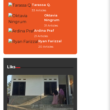
Tarassa Q.
33 Articles
Oktavia
Ningrum
31 Articles
Ardina Praf
21 Articles
Ryan Farizzal
20 Articles
Liks