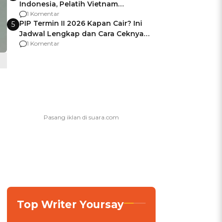
Indonesia, Pelatih Vietnam
Berencana Pakai Jimat di Pakansari
1 Komentar
PIP Termin II 2026 Kapan Cair? Ini
5
Jadwal Lengkap dan Cara Ceknya
agar Dana Tidak Hangus!
1 Komentar
Top Writer Yoursay