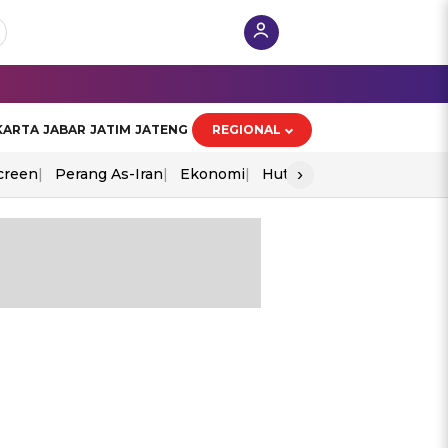
KARTA
JABAR
JATIM
JATENG
REGIONAL
›
creen
Perang As-Iran
Ekonomi
Hut Ri