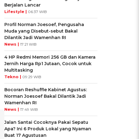
Berjalan Lancar
Lifestyle |
06:37 WIB
Profil Norman Joesoef, Pengusaha
Muda yang Disebut-sebut Bakal
Dilantik Jadi Wamenhan RI
News |
17:21 WIB
4 HP Redmi Memori 256 GB dan Kamera
Jernih Harga Rp1 Jutaan, Cocok untuk
Multitasking
Tekno |
09:29 WIB
Bocoran Reshuffle Kabinet Agustus:
Norman Joesoef Bakal Dilantik Jadi
Wamenhan RI
News |
17:49 WIB
Jalan Santai Cocoknya Pakai Sepatu
Apa? Ini 6 Produk Lokal yang Nyaman
Buat 17 Agustusan