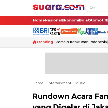
Home
Nasional
Ekonomi
Bola
Otomotif
Trending
Pemain Keturunan Indonesia
Home
Entertainment
Music
Rundown Acara Fan
yang Digelar di Jak