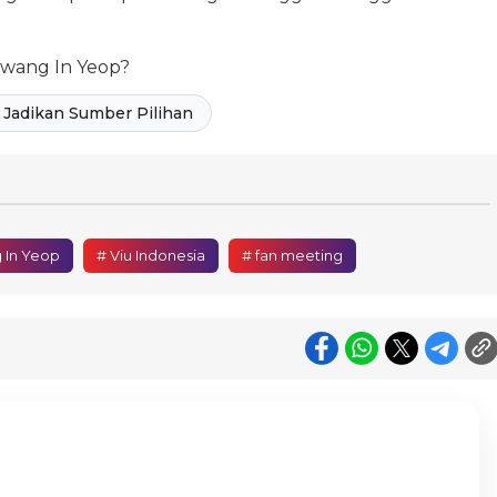
 Hwang In Yeop?
Jadikan Sumber Pilihan
 In Yeop
# Viu Indonesia
# fan meeting