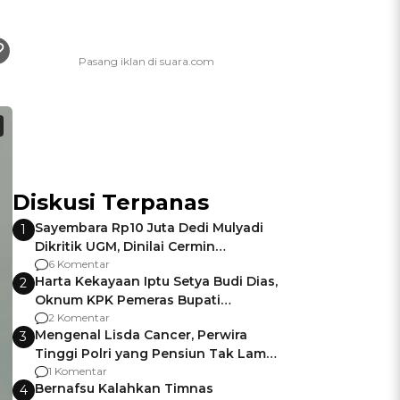
Diskusi Terpanas
Sayembara Rp10 Juta Dedi Mulyadi
1
Dikritik UGM, Dinilai Cermin
Gagalnya Negara Jamin Keamanan
6 Komentar
Harta Kekayaan Iptu Setya Budi Dias,
2
Oknum KPK Pemeras Bupati
Pemalang
2 Komentar
Mengenal Lisda Cancer, Perwira
3
Tinggi Polri yang Pensiun Tak Lama
Usai Jadi Brigjen
1 Komentar
Bernafsu Kalahkan Timnas
4