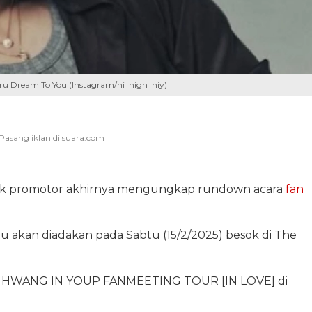
 Dream To You (Instagram/hi_high_hiy)
ak promotor akhirnya mengungkap rundown acara
fan
 akan diadakan pada Sabtu (15/2/2025) besok di The
4-25 HWANG IN YOUP FANMEETING TOUR [IN LOVE] di