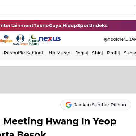
Entertainment
Tekno
Gaya Hidup
Sport
Indeks
REGIONAL:
JA
Reshuffle Kabinet
Hp Murah
Jogja
Shio
Profil
Suns
Jadikan Sumber Pilihan
 Meeting Hwang In Yeop
arta Besok