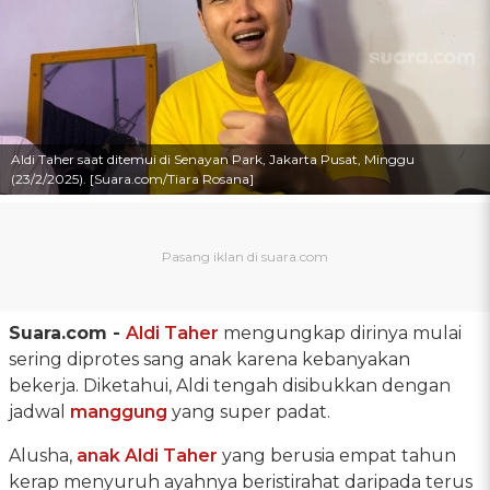
Aldi Taher saat ditemui di Senayan Park, Jakarta Pusat, Minggu
(23/2/2025). [Suara.com/Tiara Rosana]
Suara.com -
Aldi Taher
mengungkap dirinya mulai
sering diprotes sang anak karena kebanyakan
bekerja. Diketahui, Aldi tengah disibukkan dengan
jadwal
manggung
yang super padat.
Alusha,
anak Aldi Taher
yang berusia empat tahun
kerap menyuruh ayahnya beristirahat daripada terus