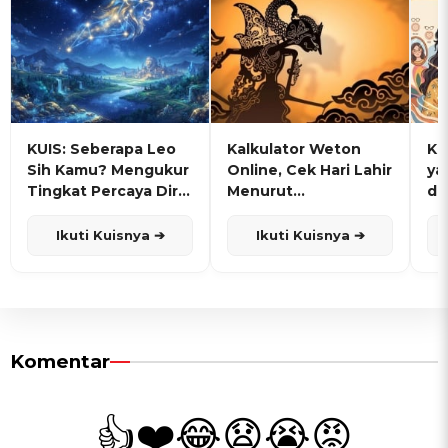
KUIS: Seberapa Leo
Kalkulator Weton
KU
Sih Kamu? Mengukur
Online, Cek Hari Lahir
ya
Tingkat Percaya Diri
Menurut
de
dan Karisma
Penanggalan Jawa
Ikuti Kuisnya ➔
Ikuti Kuisnya ➔
Komentar
👍
❤️
😂
😧
😭
😡