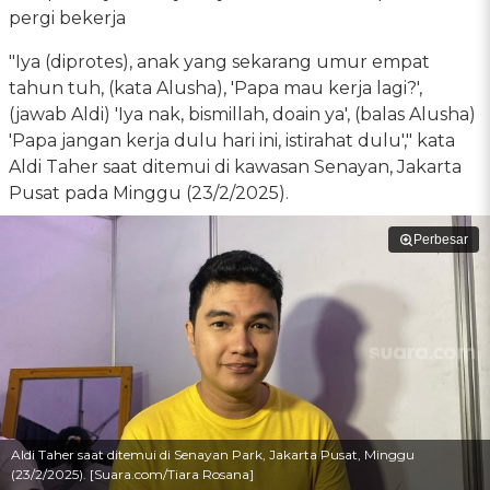
pergi bekerja
"Iya (diprotes), anak yang sekarang umur empat
tahun tuh, (kata Alusha), 'Papa mau kerja lagi?',
(jawab Aldi) 'Iya nak, bismillah, doain ya', (balas Alusha)
'Papa jangan kerja dulu hari ini, istirahat dulu'," kata
Aldi Taher saat ditemui di kawasan Senayan, Jakarta
Pusat pada Minggu (23/2/2025).
Perbesar
Aldi Taher saat ditemui di Senayan Park, Jakarta Pusat, Minggu
(23/2/2025). [Suara.com/Tiara Rosana]