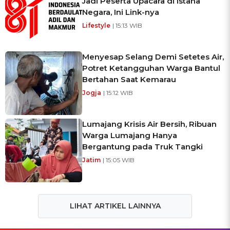
Jadi Peserta Upacara di Istana
Negara, Ini Link-nya
Lifestyle
| 15:13 WIB
Menyesap Selang Demi Setetes Air,
Potret Ketangguhan Warga Bantul
Bertahan Saat Kemarau
Jogja
| 15:12 WIB
Lumajang Krisis Air Bersih, Ribuan
Warga Lumajang Hanya
Bergantung pada Truk Tangki
Jatim
| 15:05 WIB
LIHAT ARTIKEL LAINNYA