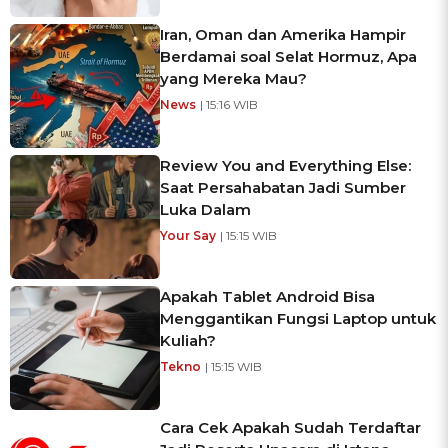
Iran, Oman dan Amerika Hampir
Berdamai soal Selat Hormuz, Apa
yang Mereka Mau?
News
| 15:16 WIB
Review You and Everything Else:
Saat Persahabatan Jadi Sumber
Luka Dalam
Your Say
| 15:15 WIB
Apakah Tablet Android Bisa
Menggantikan Fungsi Laptop untuk
Kuliah?
Tekno
| 15:15 WIB
Cara Cek Apakah Sudah Terdaftar