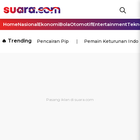
Home
Nasional
Ekonomi
Bola
Otomotif
Entertainment
Tekn
🔥 Trending
Pencairan Pip
Pemain Keturunan Indo