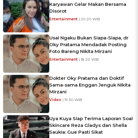
Karyawan Gelar Makan Bersama
Disorot
Entertainment
| 20:20 WIB
Usai Ngaku Bukan Siapa-Siapa, dr
Oky Pratama Mendadak Posting
Foto Bareng Nikita Mirzani
Entertainment
| 18:20 WIB
Dokter Oky Pratama dan Doktif
Sama-sama Enggan Jenguk Nikita
Mirzani
Video
| 19:30 WIB
Uya Kuya Siap Terima Laporan Soal
Skincare Reza Gladys dan Shella
Saukia: Gue Pasti Sikat