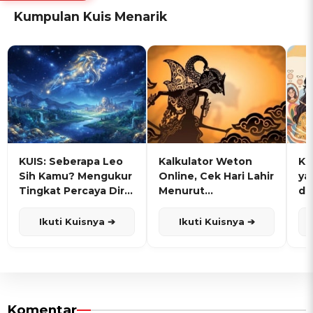
Kumpulan Kuis Menarik
KUIS: Seberapa Leo
Kalkulator Weton
KU
Sih Kamu? Mengukur
Online, Cek Hari Lahir
ya
Tingkat Percaya Diri
Menurut
de
dan Karisma
Penanggalan Jawa
Ikuti Kuisnya ➔
Ikuti Kuisnya ➔
Komentar