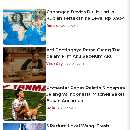
Cadangan Devisa Dirilis Hari Ini,
Rupiah Tertekan ke Level Rp17.934
Bisnis
| 09:33 WIB
Arti Pentingnya Peran Orang Tua
dalam Film Aku Sebelum Aku
Your Say
| 09:30 WIB
Komentar Pedas Pelatih Singapura
Jelang vs Indonesia: Mitchell Baker
Bukan Ancaman
Bola
| 09:30 WIB
5 Parfum Lokal Wangi Fresh