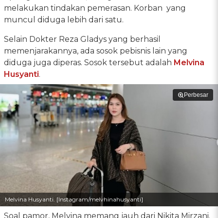
melakukan tindakan pemerasan. Korban yang
muncul diduga lebih dari satu.
Selain Dokter Reza Gladys yang berhasil
memenjarakannya, ada sosok pebisnis lain yang
diduga juga diperas. Sosok tersebut adalah
Melvina
Husyanti
.
Perbesar
Melvina Husyanti. [Instagram/melvhinahusyanti]
Soal pamor, Melvina memang jauh dari Nikita Mirzani.