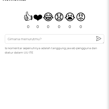
👍
❤️
😂
😧
😭
😡
0
0
0
0
0
0
Isi komentar sepenuhnya adalah tanggung jawab pengguna dan
diatur dalam UU ITE