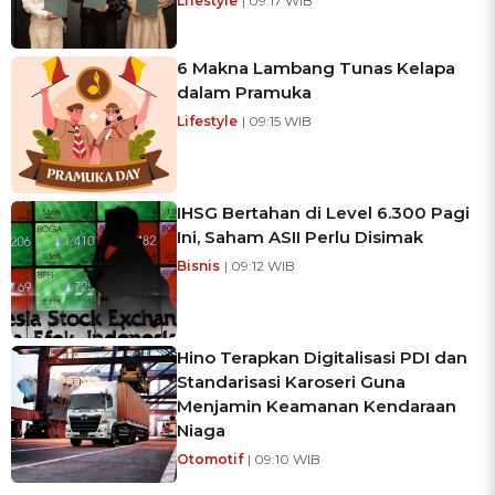
Lifestyle
| 09:17 WIB
6 Makna Lambang Tunas Kelapa
dalam Pramuka
Lifestyle
| 09:15 WIB
IHSG Bertahan di Level 6.300 Pagi
Ini, Saham ASII Perlu Disimak
Bisnis
| 09:12 WIB
Hino Terapkan Digitalisasi PDI dan
Standarisasi Karoseri Guna
Menjamin Keamanan Kendaraan
Niaga
Otomotif
| 09:10 WIB