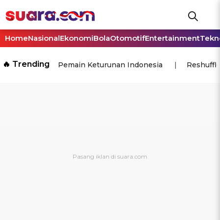
Home
Nasional
Ekonomi
Bola
Otomotif
Entertainment
Tekn
🔥 Trending
Pemain Keturunan Indonesia
Reshuffl