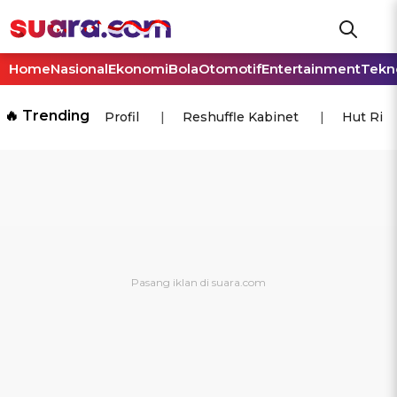
Home
Nasional
Ekonomi
Bola
Otomotif
Entertainment
Tekn
🔥 Trending
Profil
Reshuffle Kabinet
Hut Ri