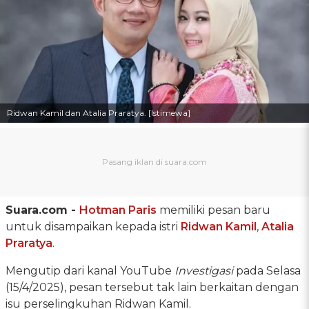
Ridwan Kamil dan Atalia Praratya. [Istimewa]
Suara.com -
Hotman Paris
memiliki pesan baru
untuk disampaikan kepada istri
Ridwan Kamil
,
Atalia
Praratya
.
Mengutip dari kanal YouTube
Investigasi
pada Selasa
(15/4/2025), pesan tersebut tak lain berkaitan dengan
isu perselingkuhan Ridwan Kamil.