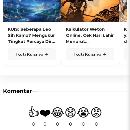
KUIS: Seberapa Leo
Kalkulator Weton
KU
Sih Kamu? Mengukur
Online, Cek Hari Lahir
ya
Tingkat Percaya Diri
Menurut
de
dan Karisma
Penanggalan Jawa
Ikuti Kuisnya ➔
Ikuti Kuisnya ➔
Komentar
👍
❤️
😂
😧
😭
😡
0
0
0
0
0
0