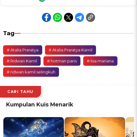
Tag
# Atalia Praratya
# Atalia Praratya Kamil
# Ridwan Kamil
# hotman paris
# lisa mariana
# ridwan kamil selingkuh
CARI TAHU
Kumpulan Kuis Menarik