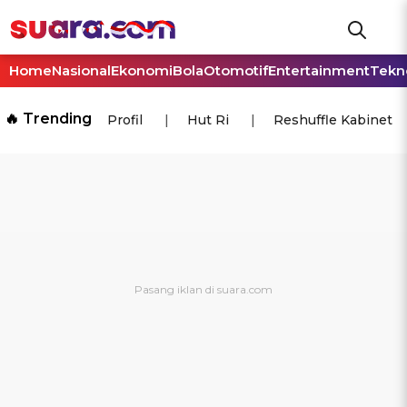
Home
Nasional
Ekonomi
Bola
Otomotif
Entertainment
Tekn
🔥 Trending
Profil
Hut Ri
Reshuffle Kabinet