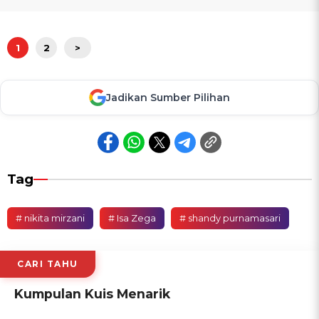
1
2
>
Jadikan Sumber Pilihan
Tag
# nikita mirzani
# Isa Zega
# shandy purnamasari
CARI TAHU
Kumpulan Kuis Menarik