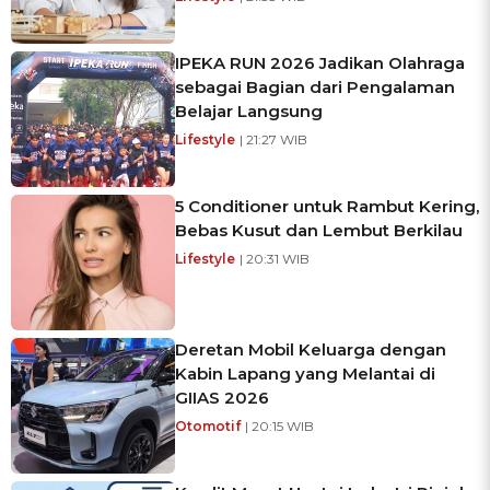
IPEKA RUN 2026 Jadikan Olahraga
sebagai Bagian dari Pengalaman
Belajar Langsung
Lifestyle
| 21:27 WIB
5 Conditioner untuk Rambut Kering,
Bebas Kusut dan Lembut Berkilau
Lifestyle
| 20:31 WIB
Deretan Mobil Keluarga dengan
Kabin Lapang yang Melantai di
GIIAS 2026
Otomotif
| 20:15 WIB