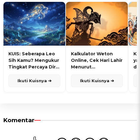
KUIS: Seberapa Leo
Kalkulator Weton
KU
Sih Kamu? Mengukur
Online, Cek Hari Lahir
ya
Tingkat Percaya Diri
Menurut
de
dan Karisma
Penanggalan Jawa
Ikuti Kuisnya ➔
Ikuti Kuisnya ➔
Komentar