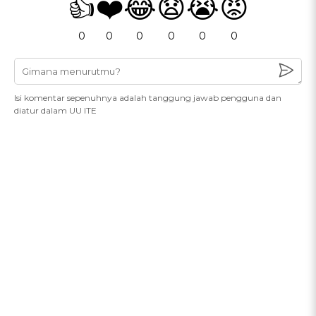
👍
❤️
😂
😧
😭
😡
0
0
0
0
0
0
Isi komentar sepenuhnya adalah tanggung jawab pengguna dan
diatur dalam UU ITE