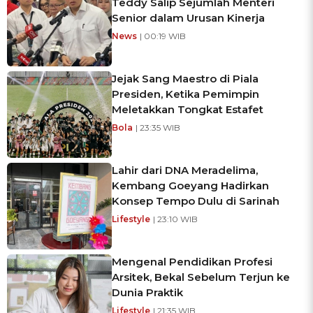
Teddy Salip Sejumlah Menteri
Senior dalam Urusan Kinerja
News
| 00:19 WIB
Jejak Sang Maestro di Piala
Presiden, Ketika Pemimpin
Meletakkan Tongkat Estafet
Bola
| 23:35 WIB
Lahir dari DNA Meradelima,
Kembang Goeyang Hadirkan
Konsep Tempo Dulu di Sarinah
Lifestyle
| 23:10 WIB
Mengenal Pendidikan Profesi
Arsitek, Bekal Sebelum Terjun ke
Dunia Praktik
Lifestyle
| 21:35 WIB