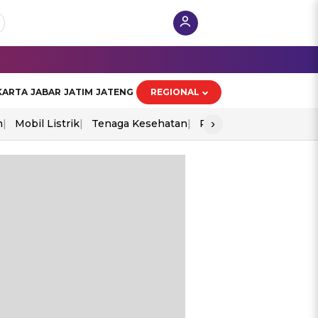
KARTA
JABAR
JATIM
JATENG
REGIONAL
›
n
Mobil Listrik
Tenaga Kesehatan
Perang As-Iran
Ekon