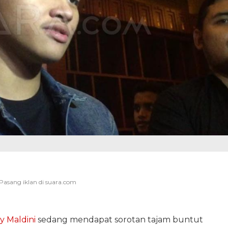
y Maldini
sedang mendapat sorotan tajam buntut