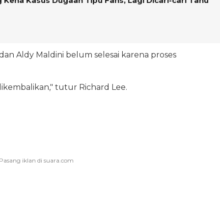
 Kena Kasus Dugaan Tipu Fans, Lagi Dicari-cari Tahu
dan Aldy Maldini belum selesai karena proses
dikembalikan," tutur Richard Lee.