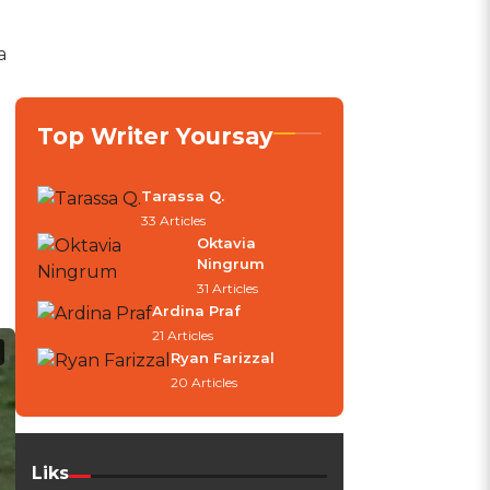
a
Top Writer Yoursay
Tarassa Q.
33 Articles
Oktavia
Ningrum
31 Articles
Ardina Praf
21 Articles
Ryan Farizzal
20 Articles
Liks