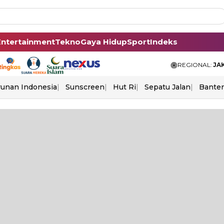
Entertainment
Tekno
Gaya Hidup
Sport
Indeks
REGIONAL:
JA
unan Indonesia
Sunscreen
Hut Ri
Sepatu Jalan
Bante