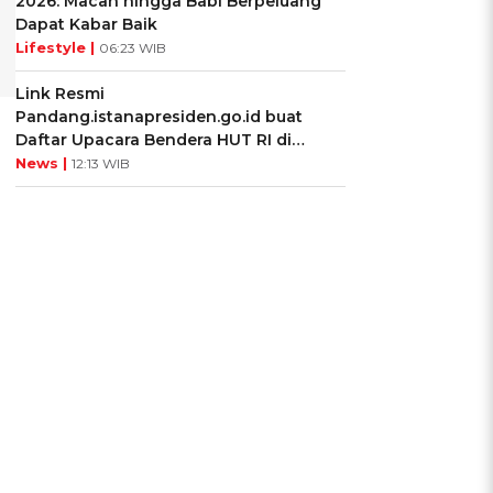
2026: Macan hingga Babi Berpeluang
Dapat Kabar Baik
Lifestyle |
06:23 WIB
Link Resmi
Pandang.istanapresiden.go.id buat
Daftar Upacara Bendera HUT RI di
Istana Negara
News |
12:13 WIB