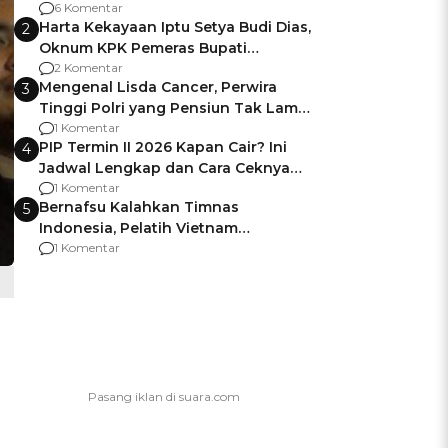
Gagalnya Negara Jamin Keamanan
6 Komentar
Harta Kekayaan Iptu Setya Budi Dias,
2
Oknum KPK Pemeras Bupati
Pemalang
2 Komentar
Mengenal Lisda Cancer, Perwira
3
Tinggi Polri yang Pensiun Tak Lama
Usai Jadi Brigjen
1 Komentar
PIP Termin II 2026 Kapan Cair? Ini
4
Jadwal Lengkap dan Cara Ceknya
agar Dana Tidak Hangus!
1 Komentar
Bernafsu Kalahkan Timnas
5
Indonesia, Pelatih Vietnam
Berencana Pakai Jimat di Pakansari
1 Komentar