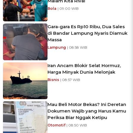
Malam Kita Rival
Bola
| 09:00 WIB
Gara-gara Es Rp10 Ribu, Dua Sales
di Bandar Lampung Nyaris Diamuk
Massa
Lampung
| 08:58 WIB
Iran Ancam Blokir Selat Hormuz,
Harga Minyak Dunia Melonjak
Bisnis
| 08:57 WIB
Mau Beli Motor Bekas? Ini Deretan
Dokumen Wajib yang Harus Kamu
Periksa Biar Nggak Ketipu
Otomotif
| 08:50 WIB