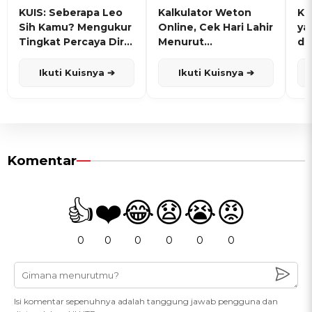
KUIS: Seberapa Leo
Kalkulator Weton
KU
Sih Kamu? Mengukur
Online, Cek Hari Lahir
ya
Tingkat Percaya Diri
Menurut
de
dan Karisma
Penanggalan Jawa
Ikuti Kuisnya ➔
Ikuti Kuisnya ➔
Komentar
👍
❤️
😂
😧
😭
😡
0
0
0
0
0
0
Isi komentar sepenuhnya adalah tanggung jawab pengguna dan