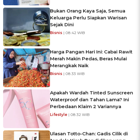
Bukan Orang Kaya Saja, Semua
Keluarga Perlu Siapkan Warisan
Sejak Dini
Bisnis
| 08:42 WIB
Harga Pangan Hari Ini: Cabai Rawit
Merah Makin Pedas, Beras Mulai
Merangkak Naik
Bisnis
| 08:33 WIB
Apakah Wardah Tinted Sunscreen
Waterproof dan Tahan Lama? Ini
Perbedaan Klaim 2 Variannya
Lifestyle
| 08:32 WIB
Ulasan Totto-Chan: Gadis Cilik di