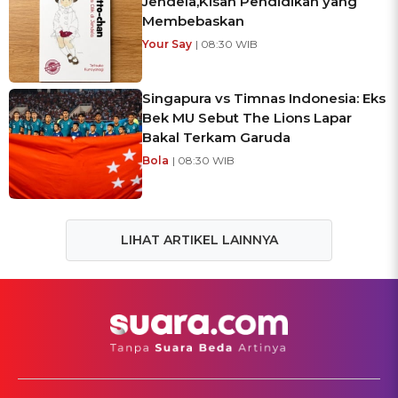
Jendela,Kisah Pendidikan yang
Membebaskan
Your Say
| 08:30 WIB
Singapura vs Timnas Indonesia: Eks
Bek MU Sebut The Lions Lapar
Bakal Terkam Garuda
Bola
| 08:30 WIB
LIHAT ARTIKEL LAINNYA