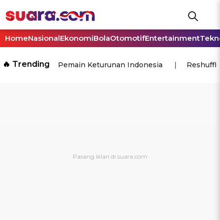
Home
Nasional
Ekonomi
Bola
Otomotif
Entertainment
Tekn
🔥 Trending
Pemain Keturunan Indonesia
Reshuffl