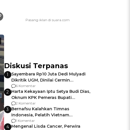
Diskusi Terpanas
Sayembara Rp10 Juta Dedi Mulyadi
1
Dikritik UGM, Dinilai Cermin
Gagalnya Negara Jamin Keamanan
6 Komentar
Harta Kekayaan Iptu Setya Budi Dias,
2
Oknum KPK Pemeras Bupati
Pemalang
2 Komentar
Bernafsu Kalahkan Timnas
3
Indonesia, Pelatih Vietnam
Berencana Pakai Jimat di Pakansari
1 Komentar
Mengenal Lisda Cancer, Perwira
4