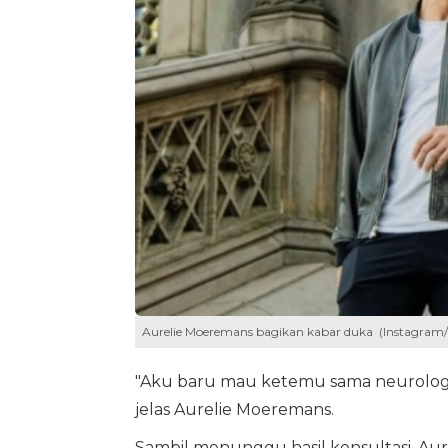
Aurelie Moeremans bagikan kabar duka (Instagram/a
"Aku baru mau ketemu sama neurologis l
jelas Aurelie Moeremans.
Sambil menunggu hasil konsultasi, A