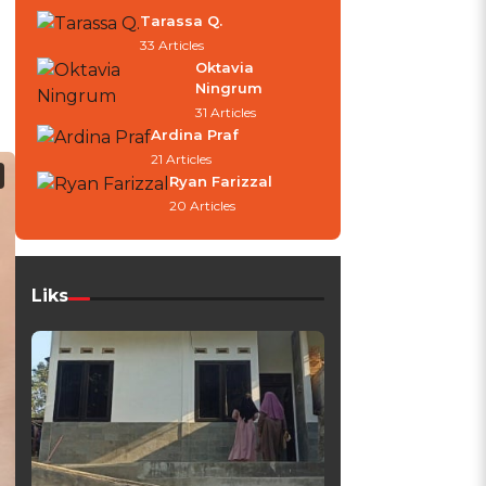
Tarassa Q.
33 Articles
Oktavia
Ningrum
31 Articles
Ardina Praf
21 Articles
Ryan Farizzal
20 Articles
Liks