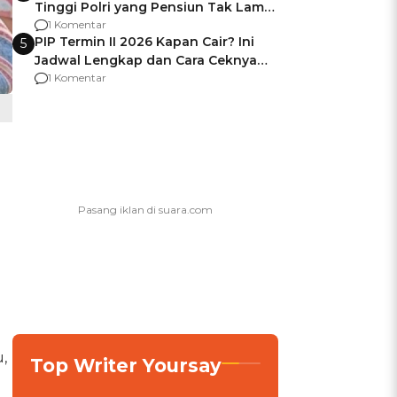
Tinggi Polri yang Pensiun Tak Lama
Usai Jadi Brigjen
1 Komentar
PIP Termin II 2026 Kapan Cair? Ini
5
Jadwal Lengkap dan Cara Ceknya
agar Dana Tidak Hangus!
1 Komentar
,
Top Writer Yoursay