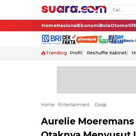
Home
Nasional
Ekonomi
Bola
Otomotif
Trending
Profil
Reshuffle Kabinet
H
Home
Entertainment
Gosip
Aurelie Moeremans 
Otaknya Menyusut 