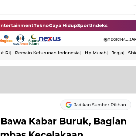
Entertainment
Tekno
Gaya Hidup
Sport
Indeks
REGIONAL:
JA
ut Ri
Pemain Keturunan Indonesia
Hp Murah
Jogja
Shi
Jadikan Sumber Pilihan
Bawa Kabar Buruk, Bagian
Imbas Kecelakaan