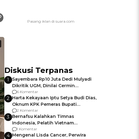
Diskusi Terpanas
Sayembara Rp10 Juta Dedi Mulyadi
1
Dikritik UGM, Dinilai Cermin
Gagalnya Negara Jamin Keamanan
6 Komentar
Harta Kekayaan Iptu Setya Budi Dias,
2
Oknum KPK Pemeras Bupati
Pemalang
2 Komentar
Bernafsu Kalahkan Timnas
3
Indonesia, Pelatih Vietnam
Berencana Pakai Jimat di Pakansari
1 Komentar
Mengenal Lisda Cancer, Perwira
4