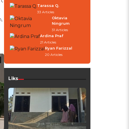
n,
Tarassa Q.
33 Articles
Oktavia
,
Ningrum
31 Articles
Ardina Praf
21 Articles
Ryan Farizzal
20 Articles
Liks