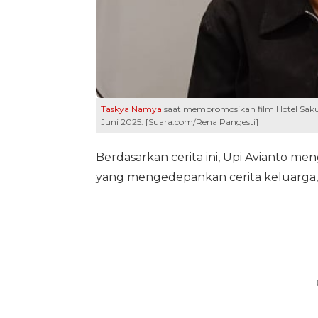
Taskya Namya
saat mempromosikan film Hotel Sakur
Juni 2025. [Suara.com/Rena Pangesti]
Berdasarkan cerita ini, Upi Avianto 
yang mengedepankan cerita keluarga, m