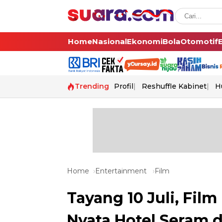
Home
Nasional
Ekonomi
Bola
Otomotif
Trending
Profil
Reshuffle Kabinet
H
Home
Entertainment
Film
Tayang 10 Juli, Fil
Nyata Hotel Seram 