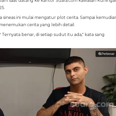
Alam saat datang ke kantor Suara.com kawasan Kuninga
25.
sineas ini mulai mengatur plot cerita. Sampai kemudian
menemukan cerita yang lebih detail.
Ternyata benar, di setiap sudut itu ada," kata sang
Perbesar