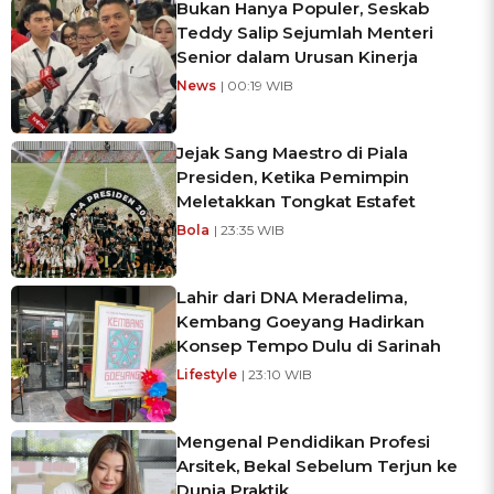
Bukan Hanya Populer, Seskab
Teddy Salip Sejumlah Menteri
Senior dalam Urusan Kinerja
News
| 00:19 WIB
Jejak Sang Maestro di Piala
Presiden, Ketika Pemimpin
Meletakkan Tongkat Estafet
Bola
| 23:35 WIB
Lahir dari DNA Meradelima,
Kembang Goeyang Hadirkan
Konsep Tempo Dulu di Sarinah
Lifestyle
| 23:10 WIB
Mengenal Pendidikan Profesi
Arsitek, Bekal Sebelum Terjun ke
Dunia Praktik