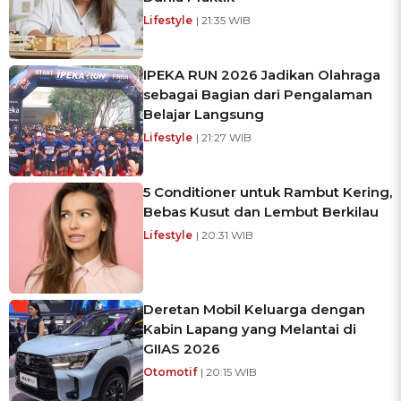
Lifestyle
| 21:35 WIB
IPEKA RUN 2026 Jadikan Olahraga
sebagai Bagian dari Pengalaman
Belajar Langsung
Lifestyle
| 21:27 WIB
5 Conditioner untuk Rambut Kering,
Bebas Kusut dan Lembut Berkilau
Lifestyle
| 20:31 WIB
Deretan Mobil Keluarga dengan
Kabin Lapang yang Melantai di
GIIAS 2026
Otomotif
| 20:15 WIB