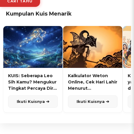
CARI TAHU
Kumpulan Kuis Menarik
KUIS: Seberapa Leo
Kalkulator Weton
KU
Sih Kamu? Mengukur
Online, Cek Hari Lahir
ya
Tingkat Percaya Diri
Menurut
de
dan Karisma
Penanggalan Jawa
Ikuti Kuisnya ➔
Ikuti Kuisnya ➔