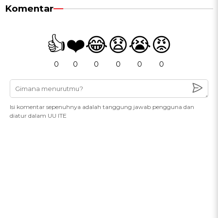
Komentar
👍
❤️
😂
😧
😭
😡
0
0
0
0
0
0
Isi komentar sepenuhnya adalah tanggung jawab pengguna dan
diatur dalam UU ITE