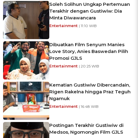
Soleh Solihun Ungkap Pertemuan
Terakhir dengan Gustiwiw: Dia
Minta Diwawancara
Entertainment
| 11:10 WIB
Dibuatkan Film Senyum Manies
Love Story, Anies Baswedan Pilih
Promosi GJLS
Entertainment
| 20:25 WIB
Kematian Gustiwiw Dibercandain,
Rigen Rakelna hingga Praz Teguh
Ngamuk
Entertainment
| 16:48 WIB
Postingan Terakhir Gustiwiw di
Medsos, Ngomongin Film GJLS