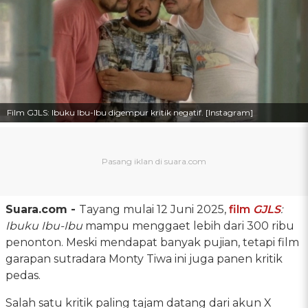
Film GJLS: Ibuku Ibu-Ibu digempur kritik negatif. [Instagram]
Suara.com -
Tayang mulai 12 Juni 2025,
film
GJLS
:
Ibuku Ibu-Ibu
mampu menggaet lebih dari 300 ribu
penonton. Meski mendapat banyak pujian, tetapi film
garapan sutradara Monty Tiwa ini juga panen kritik
pedas.
Salah satu kritik paling tajam datang dari akun X