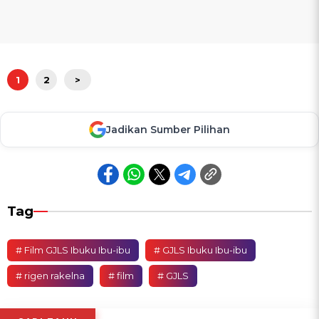
1
2
>
Jadikan Sumber Pilihan
Tag
# Film GJLS Ibuku Ibu-ibu
# GJLS Ibuku Ibu-ibu
# rigen rakelna
# film
# GJLS