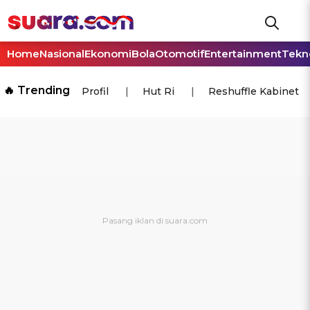
Home
Nasional
Ekonomi
Bola
Otomotif
Entertainment
Tekn
🔥 Trending
Profil
Hut Ri
Reshuffle Kabinet