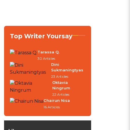
Top Writer Yoursay
Tarassa Q.
30 Articles
Dini
Sukmaningtyas
23 Articles
Oktavia
Ningrum
22 Articles
Chairun Nisa
16 Articles