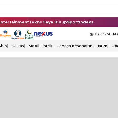
Entertainment
Tekno
Gaya Hidup
Sport
Indeks
REGIONAL:
JA
Shio
Kulkas
Mobil Listrik
Tenaga Kesehatan
Jatim
Pp