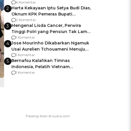
Gagalnya Negara Jamin Keamanan
6 Komentar
Harta Kekayaan Iptu Setya Budi Dias,
2
Oknum KPK Pemeras Bupati
Pemalang
2 Komentar
Mengenal Lisda Cancer, Perwira
3
Tinggi Polri yang Pensiun Tak Lama
Usai Jadi Brigjen
1 Komentar
Jose Mourinho Dikabarkan Ngamuk
4
Usai Aurelien Tchouameni Menuju
Manchester United
1 Komentar
Bernafsu Kalahkan Timnas
5
Indonesia, Pelatih Vietnam
Berencana Pakai Jimat di Pakansari
1 Komentar