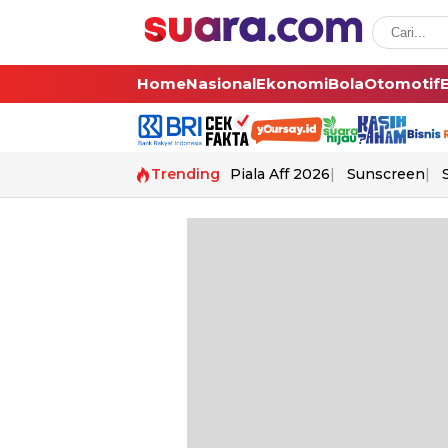
Home
Nasional
Ekonomi
Bola
Otomotif
Trending
Piala Aff 2026
Sunscreen